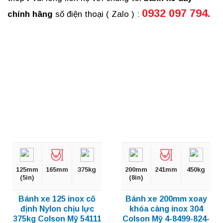
0932 097 794.
chính hãng
số điện thoại ( Zalo ) :
125mm
165mm
375kg
200mm
241mm
450kg
(5in)
(8in)
Bánh xe 125 inox cố
Bánh xe 200mm xoay
định Nylon chịu lực
khóa càng inox 304
375kg Colson Mỹ 54111
Colson Mỹ 4-8499-824-