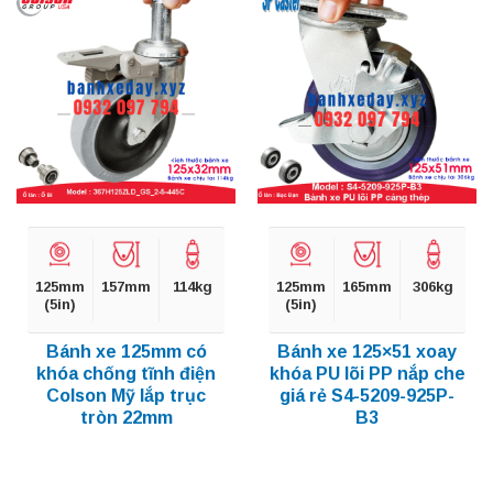
125mm
157mm
114kg
125mm
165mm
306kg
(5in)
(5in)
Bánh xe 125mm có
Bánh xe 125×51 xoay
khóa chống tĩnh điện
khóa PU lõi PP nắp che
Colson Mỹ lắp trục
giá rẻ S4-5209-925P-
tròn 22mm
B3