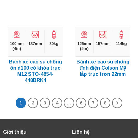
100mm
137mm
80kg
125mm
157mm
114kg
(4in)
(5in)
Bánh xe cao su chống
Bánh xe cao su chống
ồn d100 có khóa trục
tĩnh điện Colson Mỹ
M12 STO-4854-
lắp trục trơn 22mm
448BRK4
1
2
3
4
…
6
7
8
Giới thiệu
Liên hệ