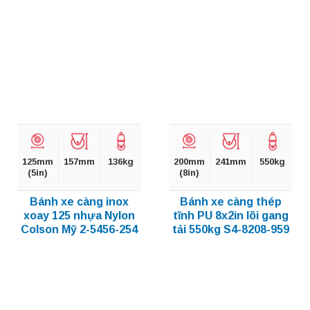
125mm
157mm
136kg
200mm
241mm
550kg
(5in)
(8in)
Bánh xe càng inox
Bánh xe càng thép
xoay 125 nhựa Nylon
tĩnh PU 8x2in lõi gang
Colson Mỹ 2-5456-254
tải 550kg S4-8208-959