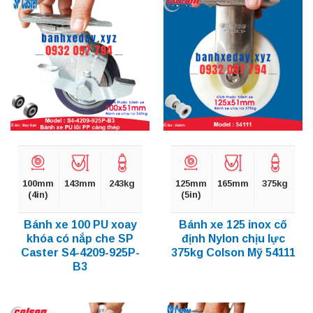
100mm
143mm
243kg
125mm
165mm
375kg
(4in)
(5in)
Bánh xe 100 PU xoay
Bánh xe 125 inox cố
khóa có nắp che SP
định Nylon chịu lực
Caster S4-4209-925P-
375kg Colson Mỹ 54111
B3