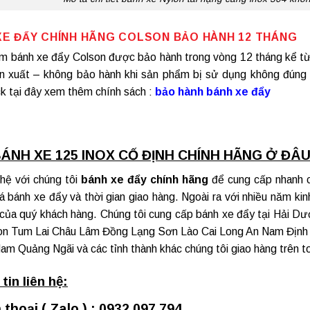
XE ĐẨY CHÍNH HÃNG
COLSON BẢO HÀNH 12 THÁNG
ẩm
bánh xe đẩy Colson
được bảo hành trong vòng 12 tháng kể từ 
ản xuất – không bảo hành khi sản phẩm bị sử dụng không đúng 
ck tại đây xem thêm chính sách :
bảo hành bánh xe đẩy
ÁNH XE 125 INOX CỐ ĐỊNH CHÍNH HÃNG Ở ĐÂU
 hệ với chúng tôi
bánh xe đẩy chính hãng
để cung cấp nhanh c
iá bánh xe đẩy và thời gian giao hàng. Ngoài ra với nhiều năm k
của quý khách hàng. Chúng tôi cung cấp
bánh xe đẩy tại Hải D
on Tum Lai Châu Lâm Đồng Lạng Sơn Lào Cai Long An Nam Định 
m Quảng Ngãi và các tỉnh thành khác chúng tôi giao hàng trên t
tin liên hệ:
 thoại ( Zalo ) : 0932 097 794