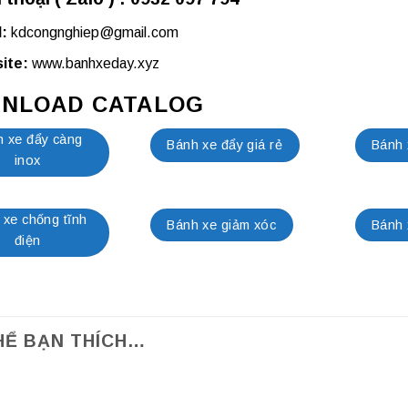
:
kdcongnghiep@gmail.com
ite:
www.banhxeday.xyz
NLOAD CATALOG
 xe đẩy càng
Bánh xe đẩy giá rẻ
Bánh 
inox
 xe chống tĩnh
Bánh xe giảm xóc
Bánh 
điện
HỂ BẠN THÍCH…