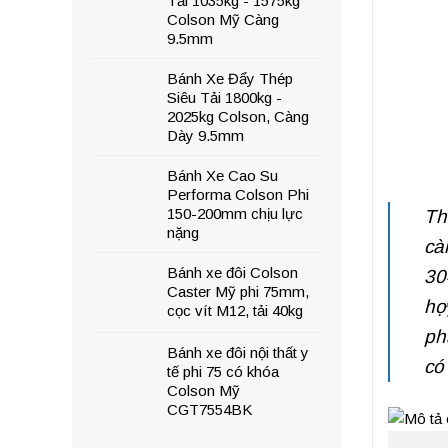
Tải 1035kg - 1575kg
Colson Mỹ Càng
9.5mm
Bánh Xe Đẩy Thép
Siêu Tải 1800kg -
2025kg Colson, Càng
Dày 9.5mm
Bánh Xe Cao Su
Performa Colson Phi
150-200mm chịu lực
Th
nặng
c
Bánh xe đôi Colson
30
Caster Mỹ phi 75mm,
hợ
cọc vít M12, tải 40kg
ph
Bánh xe đôi nội thất y
có
tế phi 75 có khóa
Colson Mỹ
CGT7554BK