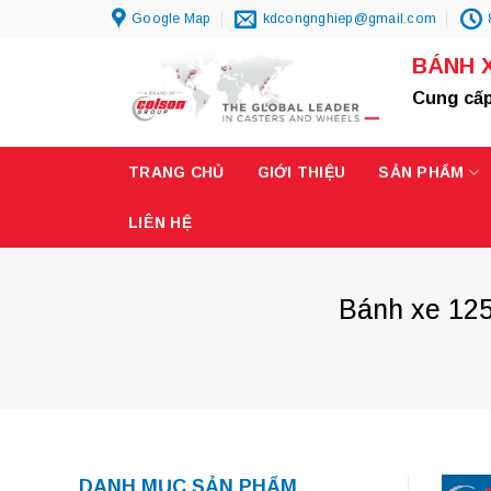
Skip
Google Map
kdcongnghiep@gmail.com
to
BÁNH 
content
Cung cấp
TRANG CHỦ
GIỚI THIỆU
SẢN PHẨM
LIÊN HỆ
Bánh xe 125
DANH MỤC SẢN PHẨM