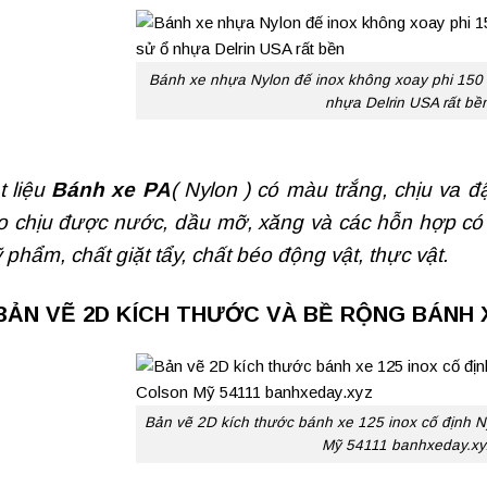
Bánh xe nhựa Nylon đế inox không xoay phi 150
nhựa Delrin USA rất bề
t liệu
Bánh xe PA
( Nylon ) có màu trắng, chịu va 
o chịu được nước, dầu mỡ, xăng và các hỗn hợp có
 phẩm, chất giặt tẩy, chất béo động vật, thực vật.
BẢN VẼ 2D KÍCH THƯỚC VÀ BỀ RỘNG BÁNH X
Bản vẽ 2D kích thước bánh xe 125 inox cố định N
Mỹ 54111 banhxeday.xy