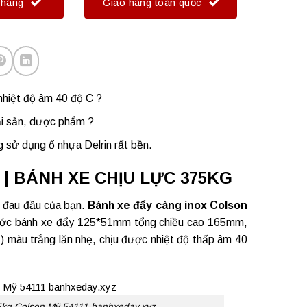
tháng
Giao hàng toàn quốc
nhiệt độ âm 40 độ C ?
ải sản, dược phẩm ?
g sử dụng ổ nhựa Delrin rất bền.
 | BÁNH XE CHỊU LỰC 375KG
ề đau đầu của bạn.
Bánh xe đẩy càng inox
Colson
thước bánh xe đẩy 125*51mm tổng chiều cao 165mm,
 ) màu trắng lăn nhẹ, chịu được nhiệt độ thấp âm 40
75kg Colson Mỹ 54111 banhxeday.xyz