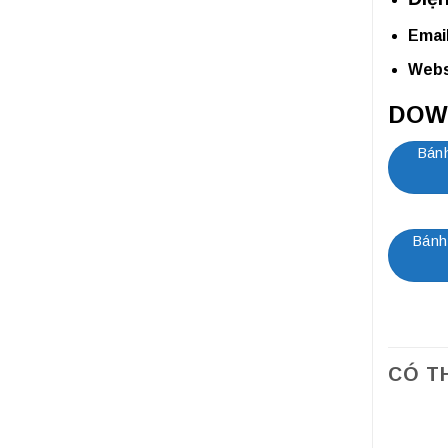
Email
Webs
DOW
Bánh
Bánh
CÓ T