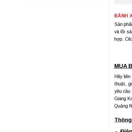
BÁNH 
Sản ph
và lỗi s
hợp. Cil
MUA B
Hãy liên
thuật, g
yêu cầu 
Giang K
Quảng Na
Thông 
Điện