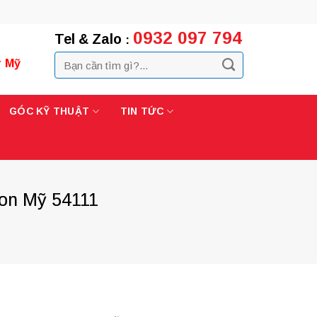
0932 097 794
Tel & Zalo
:
r Mỹ
GÓC KỸ THUẬT
TIN TỨC
son Mỹ 54111