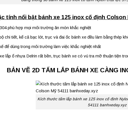
c tính nổi bật bánh xe 125 inox cố định Colson 
304 phù hợp mọi môi trường ăn mòn khắc nghiệt
ộ chi tiết, kể cả bạc lót, trục và đai ốc bánh xe đều làm bằng thép kh
kế để dùng trong môi trường làm việc khắc nghiệt nhất
e lắp ổ nhựa Delrin rất bền, trục bánh xe có vú tra mỡ thuận tiện tro
BẢN VẼ 2D TẤM LẮP BÁNH XE CÀNG IN
Kích thước tấm lắp bánh xe 125 inox cố định Nylo
54111 banhxeday.xyz