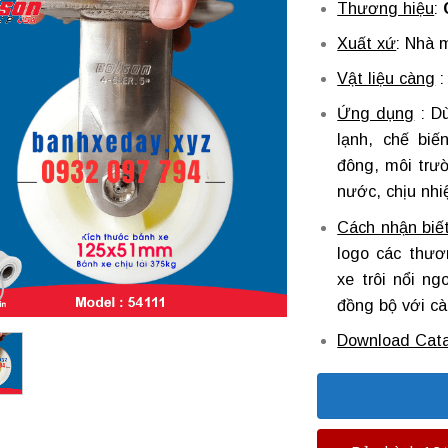
Thương hiệu
:
Xuất xứ
: Nhà 
Vật liệu càng
Ứng dụng
: Dù
lạnh, chế biế
đông, môi trườ
nước, chịu nhi
Cách nhận biế
logo các thươ
xe trôi nổi n
đồng bộ với cà
Download Cata