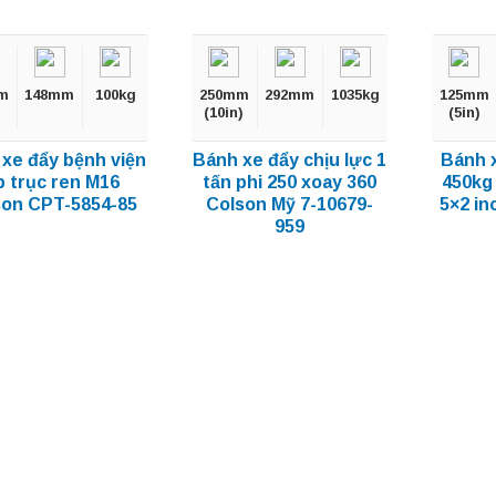
m
148mm
100kg
250mm
292mm
1035kg
125mm
(10in)
(5in)
xe đẩy bệnh viện
Bánh xe đẩy chịu lực 1
Bánh x
p trục ren M16
tấn phi 250 xoay 360
450kg
son CPT-5854-85
Colson Mỹ 7-10679-
5×2 in
959