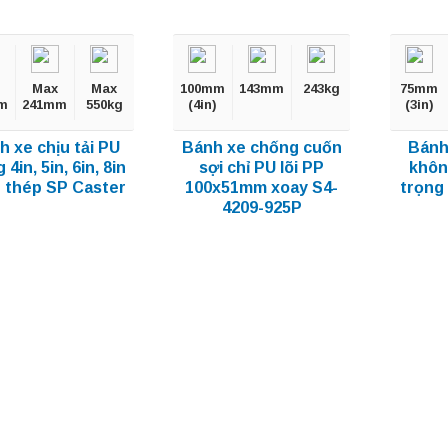
Max
Max
100mm
143mm
243kg
75mm
m
241mm
550kg
(4in)
(3in)
h xe chịu tải PU
Bánh xe chống cuốn
Bánh
4in, 5in, 6in, 8in
sợi chỉ PU lõi PP
khôn
 thép SP Caster
100x51mm xoay S4-
trọng
4209-925P