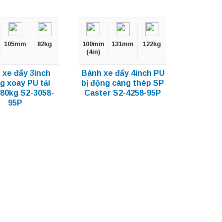
105mm
82kg
100mm
131mm
122kg
(4in)
 xe đẩy 3inch
Bánh xe đẩy 4inch PU
g xoay PU tải
bị động càng thép SP
 80kg S2-3058-
Caster S2-4258-95P
95P