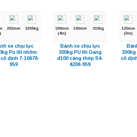
m
292mm
1035kg
100mm
143mm
315kg
125mm
)
(4in)
(5in)
nh xe chịu lực
Bánh xe chịu lực
Bánh
0kg Pu lõi nhôm
300kg PU lõi Gang
300kg 
 cố định 7-10678-
d100 càng thép S4-
cố địn
959
4208-959