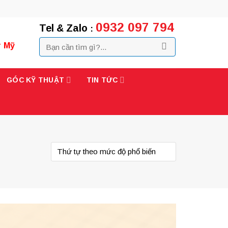
0932 097 794
Tel & Zalo
:
r Mỹ
GÓC KỸ THUẬT
TIN TỨC