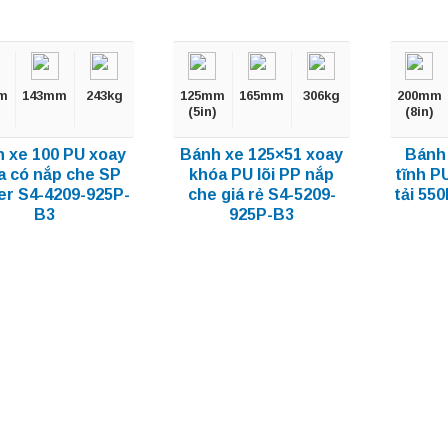
m
143mm
243kg
125mm
165mm
306kg
200mm
(5in)
(8in)
 xe 100 PU xoay
Bánh xe 125×51 xoay
Bánh
a có nắp che SP
khóa PU lõi PP nắp
tĩnh P
er S4-4209-925P-
che giá rẻ S4-5209-
tải 55
B3
925P-B3