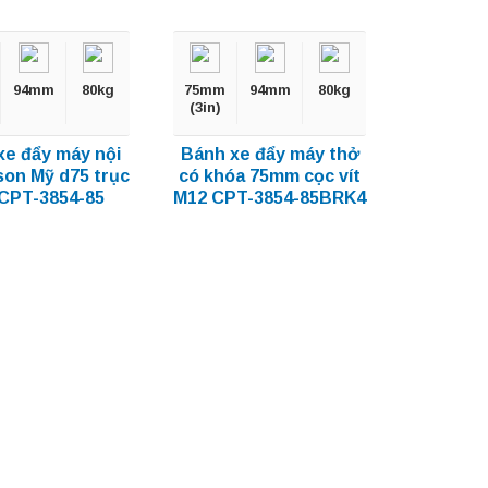
94mm
80kg
75mm
94mm
80kg
(3in)
xe đẩy máy nội
Bánh xe đẩy máy thở
son Mỹ d75 trục
có khóa 75mm cọc vít
 CPT-3854-85
M12 CPT-3854-85BRK4