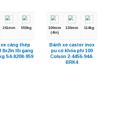
241mm
550kg
100mm
130mm
114kg
(4in)
 xe càng thép
Bánh xe caster inox
U 8x2in lõi gang
pu có khóa phi 100
0kg S4-8208-959
Colson 2-4456-944-
BRK4