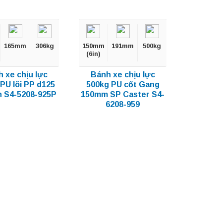
165mm
306kg
150mm
191mm
500kg
(6in)
 xe chịu lực
Bánh xe chịu lực
PU lõi PP d125
500kg PU cốt Gang
h S4-5208-925P
150mm SP Caster S4-
6208-959