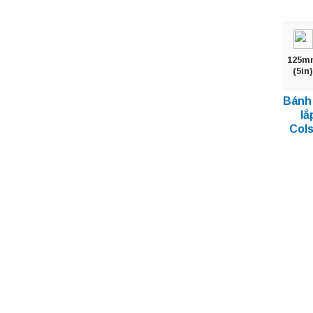
125m
(5in)
Bánh 
lắ
Col