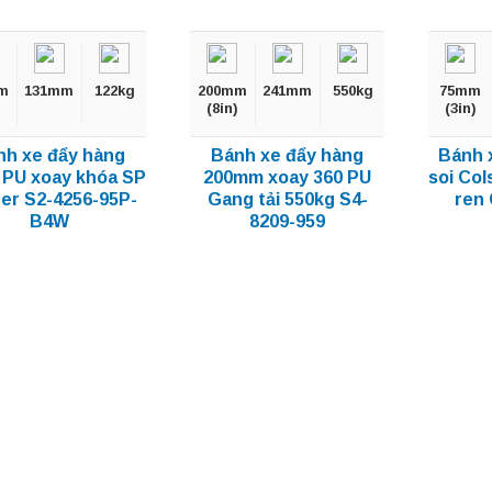
m
131mm
122kg
200mm
241mm
550kg
75mm
(8in)
(3in)
nh xe đẩy hàng
Bánh xe đẩy hàng
Bánh 
 PU xoay khóa SP
200mm xoay 360 PU
soi Col
er S2-4256-95P-
Gang tải 550kg S4-
ren
B4W
8209-959