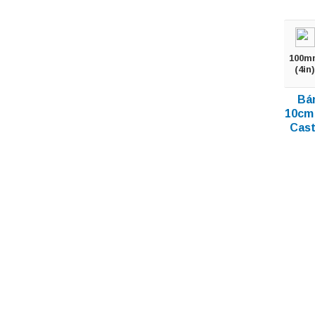
100m
(4in)
Bá
10cm
Cast