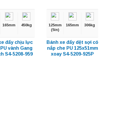
165mm
450kg
125mm
165mm
306kg
(5in)
e đẩy chịu lực
Bánh xe đẩy dệt sợi có
 PU vành Gang
nắp che PU 125x51mm
ch S4-5208-959
xoay S4-5209-925P