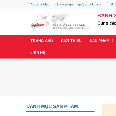
Skip
Google Map
kdcongnghiep@gmail.com
8h0
to
BÁNH 
content
Cung cấp
TRANG CHỦ
GIỚI THIỆU
SẢN PHẨM
LIÊN HỆ
DANH MỤC SẢN PHẨM