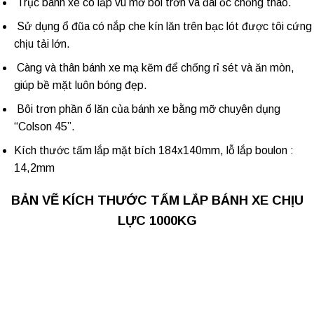
Trục bánh xe có lắp vú mỡ bôi trơn và đai ốc chống tháo.
Sử dụng ổ đũa có nắp che kín lăn trên bạc lót được tôi cứng
chịu tải lớn.
Càng và thân bánh xe mạ kẽm để chống rỉ sét và ăn mòn,
giúp bề mặt luôn bóng đẹp.
Bôi trơn phần ổ lăn của bánh xe bằng mỡ chuyên dụng
“Colson 45”.
Kích thước tấm lắp mặt bích 184x140mm, lỗ lắp boulon :
14,2mm
BẢN VẼ KÍCH THƯỚC TẤM LẮP BÁNH XE CHỊU
LỰC 1000KG