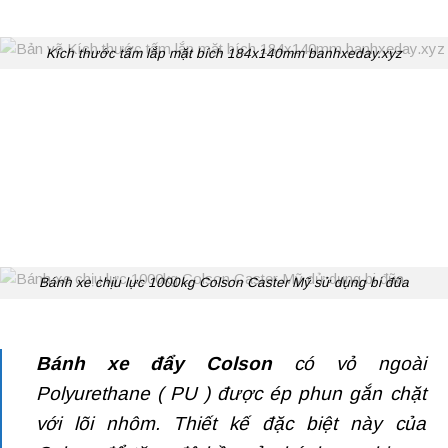
Kích thước tấm lắp mặt bích 184x140mm banhxeday.xyz
Bánh xe chịu lực 1000kg Colson Caster Mỹ sử dụng bi đũa
Bánh xe đẩy Colson
có vỏ ngoài
Polyurethane ( PU ) được ép phun gắn chặt
với lõi nhôm. Thiết kế đặc biệt này của