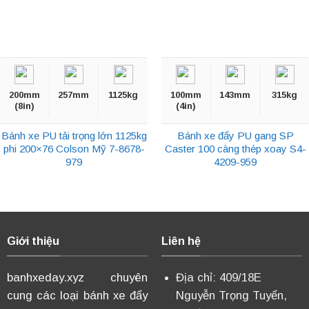
200mm
257mm
1125kg
100mm
143mm
315kg
(8in)
(4in)
Bánh xe PU tải trọng lớn 1125kg
Bánh xe đẩy PU gang SP
phi 200×76 Colson Mỹ 7-8678-
Caster 100 càng thép xoay S4-
979
4209-959
Giới thiệu
Liên hệ
banhxeday.xyz chuyên
Địa chỉ: 409/18E
cung các loại bánh xe đẩy
Nguyễn Trọng Tuyển,