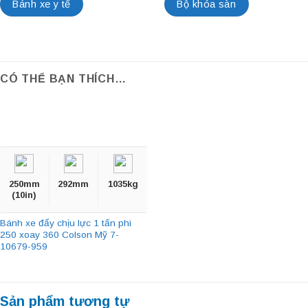
Bánh xe y tế
Bộ khóa sàn
CÓ THỂ BẠN THÍCH…
250mm
292mm
1035kg
(10in)
Bánh xe đẩy chịu lực 1 tấn phi
250 xoay 360 Colson Mỹ 7-
10679-959
Sản phẩm tương tự