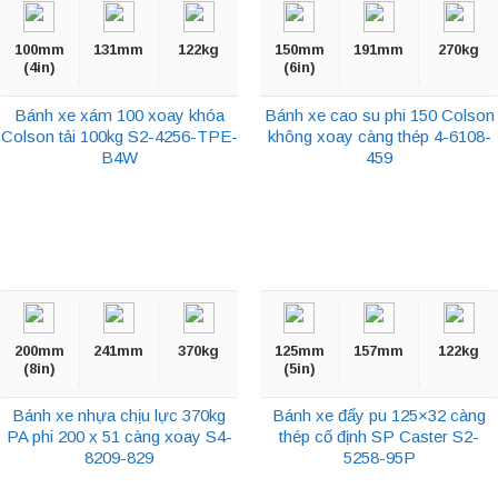
100mm
131mm
122kg
150mm
191mm
270kg
(4in)
(6in)
Bánh xe xám 100 xoay khóa
Bánh xe cao su phi 150 Colson
Colson tải 100kg S2-4256-TPE-
không xoay càng thép 4-6108-
B4W
459
200mm
241mm
370kg
125mm
157mm
122kg
(8in)
(5in)
Bánh xe nhựa chịu lực 370kg
Bánh xe đẩy pu 125×32 càng
PA phi 200 x 51 càng xoay S4-
thép cố định SP Caster S2-
8209-829
5258-95P