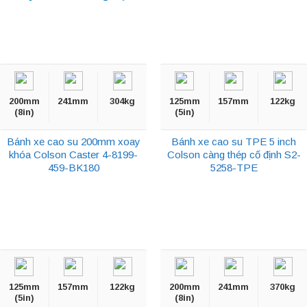
200mm
241mm
304kg
125mm
157mm
122kg
(8in)
(5in)
Bánh xe cao su 200mm xoay
Bánh xe cao su TPE 5 inch
khóa Colson Caster 4-8199-
Colson càng thép cố định S2-
459-BK180
5258-TPE
125mm
157mm
122kg
200mm
241mm
370kg
(5in)
(8in)