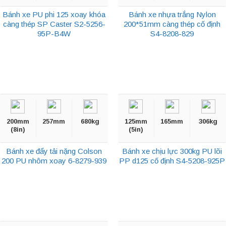
Bánh xe PU phi 125 xoay khóa
Bánh xe nhựa trắng Nylon
càng thép SP Caster S2-5256-
200*51mm càng thép cố định
95P-B4W
S4-8208-829
200mm
257mm
680kg
125mm
165mm
306kg
(8in)
(5in)
Bánh xe đẩy tải nặng Colson
Bánh xe chịu lực 300kg PU lõi
200 PU nhôm xoay 6-8279-939
PP d125 cố định S4-5208-925P