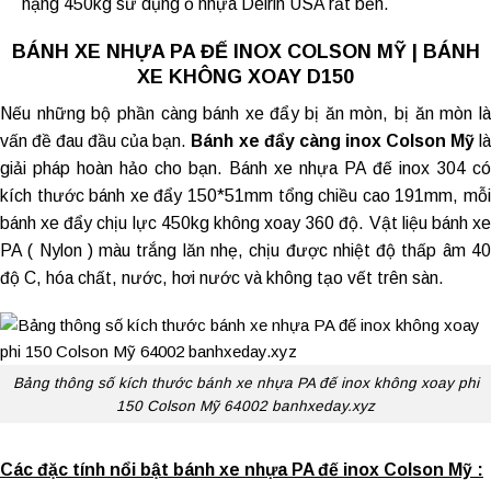
nặng 450kg sử dụng ổ nhựa Delrin USA rất bền.
BÁNH XE NHỰA PA ĐẾ INOX COLSON MỸ | BÁNH
XE KHÔNG XOAY D150
Nếu những bộ phần càng bánh xe đẩy bị ăn mòn, bị ăn mòn là
vấn đề đau đầu của bạn.
Bánh xe đẩy càng inox
Colson Mỹ
l
giải pháp hoàn hảo cho bạn. Bánh xe nhựa PA đế inox 304 có
kích thước bánh xe đẩy 150*51mm tổng chiều cao 191mm, mỗi
bánh xe đẩy chịu lực 450kg không xoay 360 độ. Vật liệu bánh xe
PA ( Nylon ) màu trắng lăn nhẹ, chịu được nhiệt độ thấp âm 40
độ C, hóa chất, nước, hơi nước và không tạo vết trên sàn.
Bảng thông số kích thước bánh xe nhựa PA đế inox không xoay phi
150 Colson Mỹ 64002 banhxeday.xyz
Các đặc tính nổi bật bánh xe nhựa PA đế inox Colson Mỹ :