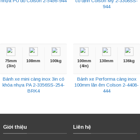
nhựa PU đỏ Colson 2-5456-944
cố định Colson Mỹ 2-3308SS-
944
75mm
108mm
100kg
100mm
130mm
136kg
(3in)
(4in)
Bánh xe mini càng inox 3in có
Bánh xe Performa càng inox
khóa nhựa PA 2-3356SS-254-
100mm lăn êm Colson 2-4408-
BRK4
444
Giới thiệu
Liên hệ