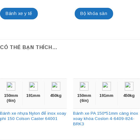
Bánh xe y tế
Bộ khóa sàn
CÓ THỂ BẠN THÍCH…
150mm
191mm
450kg
150mm
191mm
450kg
(6in)
(6in)
Bánh xe nhựa Nylon đế inox xoay
Bánh xe PA 150*51mm càng inox
phi 150 Colson Caster 64001
xoay khóa Coslon 4-6409-824-
BRK3