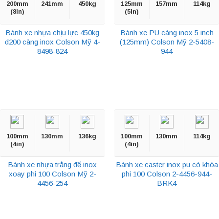
200mm
241mm
450kg
125mm
157mm
114kg
(8in)
(5in)
Bánh xe nhựa chịu lực 450kg
Bánh xe PU càng inox 5 inch
d200 càng inox Colson Mỹ 4-
(125mm) Colson Mỹ 2-5408-
8498-824
944
100mm
130mm
136kg
100mm
130mm
114kg
(4in)
(4in)
Bánh xe nhựa trắng đế inox
Bánh xe caster inox pu có khóa
xoay phi 100 Colson Mỹ 2-
phi 100 Colson 2-4456-944-
4456-254
BRK4