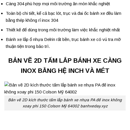
Càng 304 phù hợp mọi môi trường ăn mòn khắc nghiệt
Toàn bộ chi tiết, kể cả bạc lót, trục và đai ốc bánh xe đều làm
bằng thép không rỉ inox 304
Thiết kế để dùng trong môi trường làm việc khắc nghiệt nhất
Bánh xe lắp ổ nhựa Delrin rất bền, trục bánh xe có vú tra mỡ
thuận tiện trong bảo trì.
BẢN VẼ 2D TẤM LẮP BÁNH XE CÀNG
INOX BẰNG HỆ INCH VÀ MÉT
Bản vẽ 2D kích thước tấm lắp bánh xe nhựa PA đế inox không
xoay phi 150 Colson Mỹ 64002 banhxeday.xyz