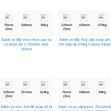
75mm
108mm
90kg
125mm
165mm
375kg
(3in)
(5in)
Bánh xe đẩy inox nhựa cao su
Bánh xe đẩy thủy sản xoay phi
có khóa 3in 2-3356SS-444-
125 chịu tải 375kg Colson 54110
BRK4
125mm
157mm
114kg
75mm
108mm
90kg
(5in)
(3in)
Bánh xe inox 304 đế xoay d125
Bánh xe pu càng inox 75x32mm