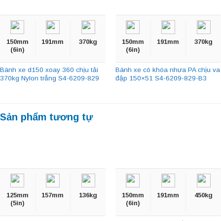
150mm
191mm
370kg
150mm
191mm
370kg
(6in)
(6in)
Bánh xe d150 xoay 360 chịu tải
Bánh xe có khóa nhưa PA chịu va
370kg Nylon trắng S4-6209-829
đập 150×51 S4-6209-829-B3
Sản phẩm tương tự
125mm
157mm
136kg
150mm
191mm
450kg
(5in)
(6in)