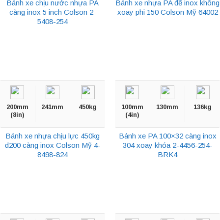
Bánh xe chịu nước nhựa PA
Bánh xe nhựa PA đế inox không
càng inox 5 inch Colson 2-
xoay phi 150 Colson Mỹ 64002
5408-254
200mm
241mm
450kg
100mm
130mm
136kg
(8in)
(4in)
Bánh xe nhựa chịu lực 450kg
Bánh xe PA 100×32 càng inox
d200 càng inox Colson Mỹ 4-
304 xoay khóa 2-4456-254-
8498-824
BRK4