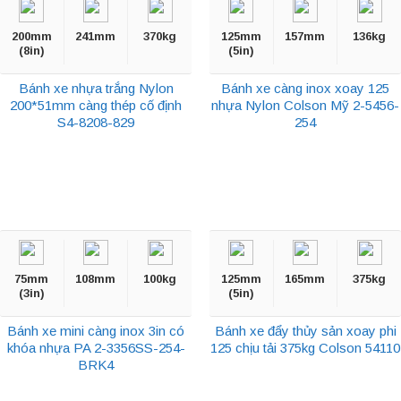
200mm
241mm
370kg
125mm
157mm
136kg
(8in)
(5in)
Bánh xe nhựa trắng Nylon
Bánh xe càng inox xoay 125
200*51mm càng thép cố định
nhựa Nylon Colson Mỹ 2-5456-
S4-8208-829
254
75mm
108mm
100kg
125mm
165mm
375kg
(3in)
(5in)
Bánh xe mini càng inox 3in có
Bánh xe đẩy thủy sản xoay phi
khóa nhựa PA 2-3356SS-254-
125 chịu tải 375kg Colson 54110
BRK4