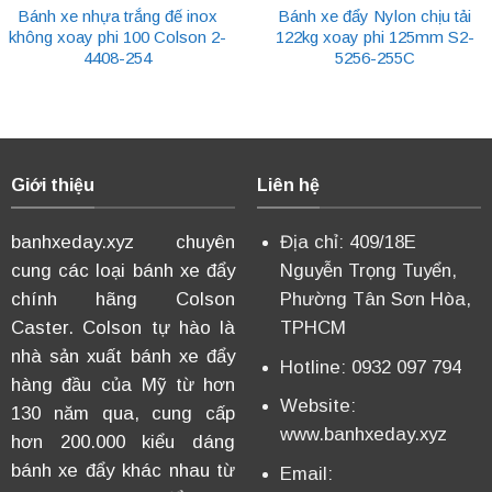
Bánh xe nhựa trắng đế inox
Bánh xe đẩy Nylon chịu tải
không xoay phi 100 Colson 2-
122kg xoay phi 125mm S2-
4408-254
5256-255C
Giới thiệu
Liên hệ
banhxeday.xyz chuyên
Địa chỉ: 409/18E
cung các loại bánh xe đẩy
Nguyễn Trọng Tuyển,
chính hãng Colson
Phường Tân Sơn Hòa,
Caster. Colson tự hào là
TPHCM
nhà sản xuất bánh xe đẩy
Hotline: 0932 097 794
hàng đầu của Mỹ từ hơn
Website:
130 năm qua, cung cấp
www.banhxeday.xyz
hơn 200.000 kiểu dáng
bánh xe đẩy khác nhau từ
Email: