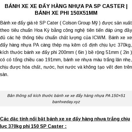
BÁNH XE XE ĐẨY HÀNG NHỰA PA SP CASTER |
BÁNH XE PHI 150X51MM
Bánh xe đẩy giá rẻ
SP Cater ( Colson Group Mỹ ) được sản xuấ
theo tiêu chuẩn Hoa Kỳ bằng công nghệ tiên tiến đáp ứng đầy
đủ các hệ thống tiêu chuẩn chất lượng của ICWM. Bánh xe xe
đẩy hàng nhựa PA càng thép mạ kẽm cố định chịu lực 370kg,
kích thước bánh xe đẩy phi 200mm ( 6in ) bề rộng 51mm ( 2in )
có có tổng chiều cao 191mm, bánh xe nhựa màu trắng lăn nhẹ,
chịu được hóa chất, nước, hơi nước và không tạo vết đen trên
sàn.
Bản thông số kích thước bánh xe xe đẩy hàng nhựa PA 150×51
banhxeday.xyz
Các đặc tính nổi bật bánh xe xe đẩy hàng nhựa trắng chịu
lực 370kg phi 150 SP Caster :