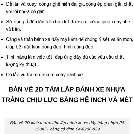
Dễ lăn và xoay, công nghệ hiện đại gia công ép phun gắn chặt
với lõi nhựa có gân.
Sử dụng ổ đũa lăn trên bạc lót được tôi cứng giúp xoay nhẹ
và bền.
Càng và thân
bánh xe đẩy
mạ kẽm để chống rỉ sét và ăn mòn,
giúp bề mặt luôn bóng đẹp, hình dáng đẹp.
Tính năng làm việc tốt, đáp ứng đầy đủ các yêu cầu chất
lượng kỹ thuật .
Có lắp vú tra mỡ ở cùm xoay bánh xe.
BẢN VẼ 2D TẤM LẮP BÁNH XE NHỰA
TRẮNG CHỊU LỰC BẰNG HỆ INCH VÀ MÉT
Bản vẽ 2D kích thước tấm lắp bánh xe xe đẩy hàng nhựa PA
150×51 càng cố định S4-6208-829