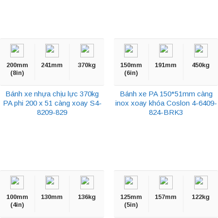
200mm
241mm
370kg
150mm
191mm
450kg
(8in)
(6in)
Bánh xe nhựa chịu lực 370kg
Bánh xe PA 150*51mm càng
PA phi 200 x 51 càng xoay S4-
inox xoay khóa Coslon 4-6409-
8209-829
824-BRK3
100mm
130mm
136kg
125mm
157mm
122kg
(4in)
(5in)