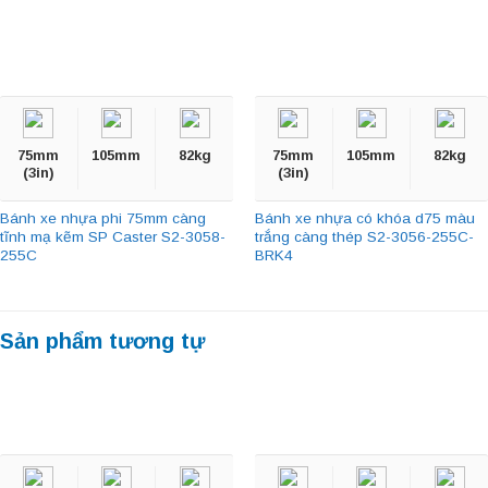
75mm
105mm
82kg
75mm
105mm
82kg
(3in)
(3in)
Bánh xe nhựa phi 75mm càng
Bánh xe nhựa có khóa d75 màu
tĩnh mạ kẽm SP Caster S2-3058-
trắng càng thép S2-3056-255C-
255C
BRK4
Sản phẩm tương tự