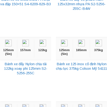
va đập 150×51 S4-6209-829-B3
125x32mm nhựa PA S2-5256-
255C-B4W
125mm
157mm
122kg
125mm
165mm
375kg
(5in)
(5in)
Bánh xe đẩy Nylon chịu tải
Bánh xe 125 inox cố định Nylon
122kg xoay phi 125mm S2-
chịu lực 375kg Colson Mỹ 54111
5256-255C