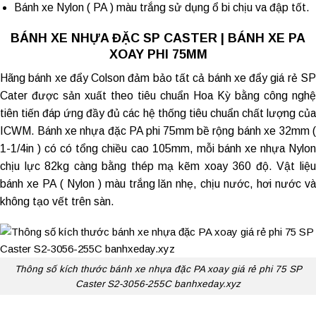
Bánh xe Nylon ( PA ) màu trắng sử dụng ổ bi chịu va đập tốt.
BÁNH XE NHỰA ĐẶC SP CASTER | BÁNH XE PA
XOAY PHI 75MM
Hãng bánh xe đẩy Colson đảm bảo tất cả
bánh xe đẩy giá rẻ
S
Cater được sản xuất theo tiêu chuẩn Hoa Kỳ bằng công nghệ
tiên tiến đáp ứng đầy đủ các hệ thống tiêu chuẩn chất lượng của
ICWM. Bánh xe nhựa đặc PA phi 75mm bề rộng bánh xe 32mm (
1-1/4in ) có có tổng chiều cao 105mm, mỗi bánh xe nhựa Nylon
chịu lực 82kg càng bằng thép mạ kẽm xoay 360 độ. Vật liệu
bánh xe PA ( Nylon ) màu trắng lăn nhẹ, chịu nước, hơi nước và
không tạo vết trên sàn.
Thông số kích thước bánh xe nhựa đặc PA xoay giá rẻ phi 75 SP
Caster S2-3056-255C banhxeday.xyz