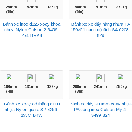
125mm
157mm
136kg
150mm
191mm
370kg
(5in)
(6in)
Bánh xe inox d125 xoay khóa
Bánh xe xe đẩy hàng nhựa PA
nhựa Nylon Colson 2-5456-
150×51 càng cố định S4-6208-
254-BRK4
829
100mm
131mm
122kg
200mm
241mm
450kg
(4in)
(8in)
Bánh xe xoay có thắng d100
Bánh xe đẩy 200mm xoay nhựa
nhựa Nylon giá rẻ S2-4256-
PA càng inox Colson Mỹ 4-
255C-B4W
8499-824