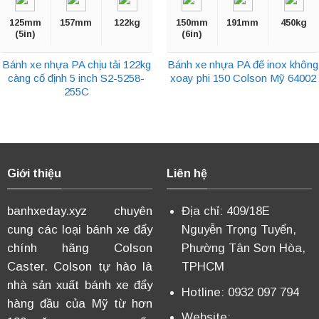
125mm
157mm
122kg
150mm
191mm
450kg
(5in)
(6in)
Bánh xe nhựa PA chịu tải 122kg
Bánh xe nhựa PA đế inox không
càng cố định 5 inch S2-5258-
xoay phi 150 Colson Mỹ 64002
255C
Giới thiệu
Liên hệ
banhxeday.xyz chuyên
Địa chỉ: 409/18E
cung các loại bánh xe đẩy
Nguyễn Trọng Tuyển,
chính hãng Colson
Phường Tân Sơn Hòa,
Caster. Colson tự hào là
TPHCM
nhà sản xuất bánh xe đẩy
Hotline: 0932 097 794
hàng đầu của Mỹ từ hơn
Website: