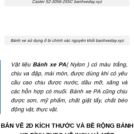
Caster S2-3056-255C banhxeday.xyz
Bánh xe sử dụng ổ bi chính xác nguyên khối banhxeday.xyz
Vật liệu
Bánh xe PA
( Nylon ) có màu trắng,
chịu va đập, mài mòn, được dùng khi có yêu
cầu cao chịu được nước, dầu mỡ, xăng và
các hỗn hợp có muối. Bánh xe PA cũng chịu
được sơn, mỹ phẩm, chất giặt tẩy, chất béo
động vật, thực vật.
BẢN VẼ 2D KÍCH THƯỚC VÀ BỀ RỘNG BÁNH