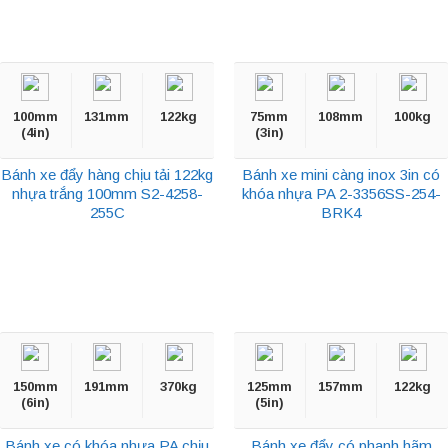
100mm
131mm
122kg
75mm
108mm
100kg
(4in)
(3in)
Bánh xe đẩy hàng chịu tải 122kg
Bánh xe mini càng inox 3in có
nhựa trắng 100mm S2-4258-
khóa nhựa PA 2-3356SS-254-
255C
BRK4
150mm
191mm
370kg
125mm
157mm
122kg
(6in)
(5in)
Bánh xe có khóa nhưa PA chịu
Bánh xe đẩy có phanh hãm