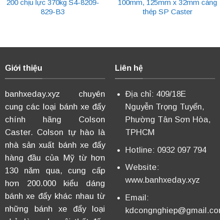
200 chịu lực 370kg S4-8209-
100mm, 125mm x 32mm càng
829-B3
thép SP Caster
Giới thiệu
Liên hệ
banhxeday.xyz chuyên
Địa chỉ: 409/18E
cung các loại bánh xe đẩy
Nguyễn Trọng Tuyển,
chính hãng Colson
Phường Tân Sơn Hòa,
Caster. Colson tự hào là
TPHCM
nhà sản xuất bánh xe đẩy
Hotline: 0932 097 794
hàng đầu của Mỹ từ hơn
Website:
130 năm qua, cung cấp
www.banhxeday.xyz
hơn 200.000 kiểu dáng
bánh xe đẩy khác nhau từ
Email:
những bánh xe đẩy loại
kdcongnghiep@gmail.c