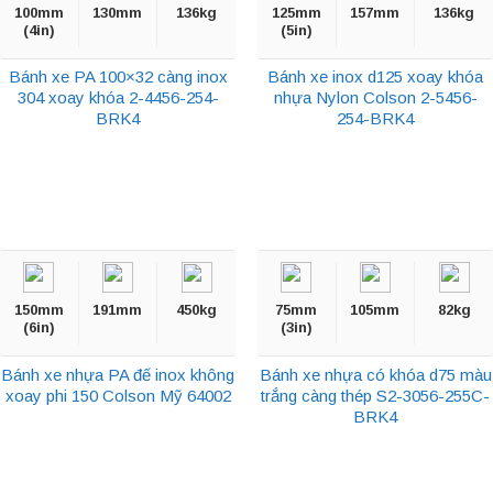
100mm
130mm
136kg
125mm
157mm
136kg
(4in)
(5in)
Bánh xe PA 100×32 càng inox
Bánh xe inox d125 xoay khóa
304 xoay khóa 2-4456-254-
nhựa Nylon Colson 2-5456-
BRK4
254-BRK4
150mm
191mm
450kg
75mm
105mm
82kg
(6in)
(3in)
Bánh xe nhựa PA đế inox không
Bánh xe nhựa có khóa d75 màu
xoay phi 150 Colson Mỹ 64002
trắng càng thép S2-3056-255C-
BRK4