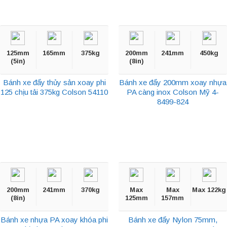
125mm
165mm
375kg
200mm
241mm
450kg
(5in)
(8in)
Bánh xe đẩy thủy sản xoay phi
Bánh xe đẩy 200mm xoay nhựa
125 chịu tải 375kg Colson 54110
PA càng inox Colson Mỹ 4-
8499-824
200mm
241mm
370kg
Max
Max
Max 122kg
(8in)
125mm
157mm
Bánh xe nhựa PA xoay khóa phi
Bánh xe đẩy Nylon 75mm,