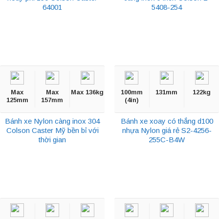
64001
5408-254
Max
Max
Max 136kg
100mm
131mm
122kg
125mm
157mm
(4in)
Bánh xe Nylon càng inox 304
Bánh xe xoay có thắng d100
Colson Caster Mỹ bền bỉ với
nhựa Nylon giá rẻ S2-4256-
thời gian
255C-B4W