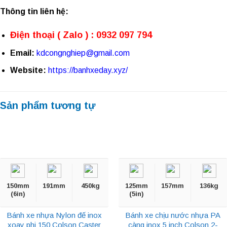
Thông tin liên hệ:
Điện thoại ( Zalo ) : 0932 097 794
Email:
kdcongnghiep@gmail.com
Website:
https://banhxeday.xyz/
Sản phẩm tương tự
150mm
191mm
450kg
125mm
157mm
136kg
(6in)
(5in)
Bánh xe nhựa Nylon đế inox
Bánh xe chịu nước nhựa PA
xoay phi 150 Colson Caster
càng inox 5 inch Colson 2-