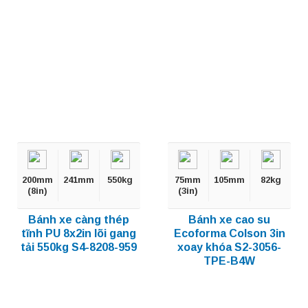
200mm
241mm
550kg
75mm
105mm
82kg
(8in)
(3in)
Bánh xe càng thép
Bánh xe cao su
tĩnh PU 8x2in lõi gang
Ecoforma Colson 3in
tải 550kg S4-8208-959
xoay khóa S2-3056-
TPE-B4W