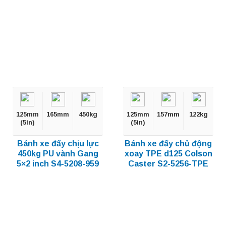
125mm
165mm
450kg
125mm
157mm
122kg
(5in)
(5in)
Bánh xe đẩy chịu lực
Bánh xe đẩy chủ động
450kg PU vành Gang
xoay TPE d125 Colson
5×2 inch S4-5208-959
Caster S2-5256-TPE