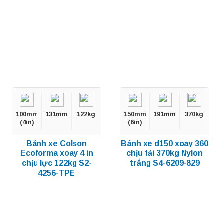
100mm
131mm
122kg
150mm
191mm
370kg
(4in)
(6in)
Bánh xe Colson
Bánh xe d150 xoay 360
Ecoforma xoay 4 in
chịu tải 370kg Nylon
chịu lực 122kg S2-
trắng S4-6209-829
4256-TPE