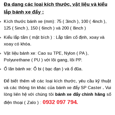
Đa dạng các loại kích thước, vật liệu và kiểu
lắp bánh xe đẩy :
Kích thước bánh xe (mm): 75 ( 3inch ), 100 ( 4inch ),
125 ( 5inch ), 150 ( 6inch ) và 200 ( 8inch )
Kiểu lắp tấm ( mặt bích ) : Lắp tấm cố định, xoay và
xoay có khóa.
Vật liệu bánh xe: Cao su TPE, Nylon ( PA ),
Polyurethane ( PU ) với lõi gang, lõi PP.
Ổ lăn bánh xe: Ổ bi ( bạc đạn ) và ổ đũa.
Để biết thêm về các loại kích thước, yêu cầu kỹ thuật
và các thông tin khác của
bánh xe đẩy SP Caster
.
Vui
lòng liên hệ với chúng tôi
bánh xe đẩy chính hãng
số
0932 097 794.
điện thoại ( Zalo ) :