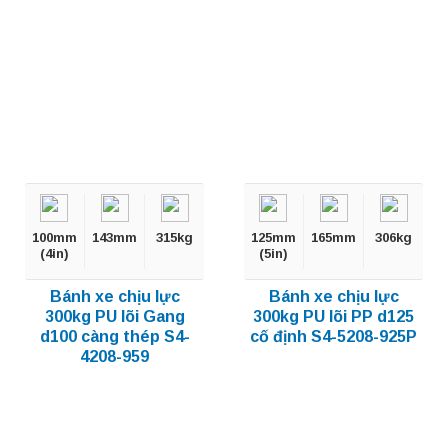
100mm
143mm
315kg
125mm
165mm
306kg
(4in)
(5in)
Bánh xe chịu lực
Bánh xe chịu lực
300kg PU lõi Gang
300kg PU lõi PP d125
d100 càng thép S4-
cố định S4-5208-925P
4208-959