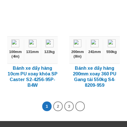
100mm
131mm
122kg
200mm
241mm
550kg
(4in)
(8in)
Bánh xe đẩy hàng
Bánh xe đẩy hàng
10cm PU xoay khóa SP
200mm xoay 360 PU
Caster S2-4256-95P-
Gang tải 550kg S4-
B4W
8209-959
1
2
3