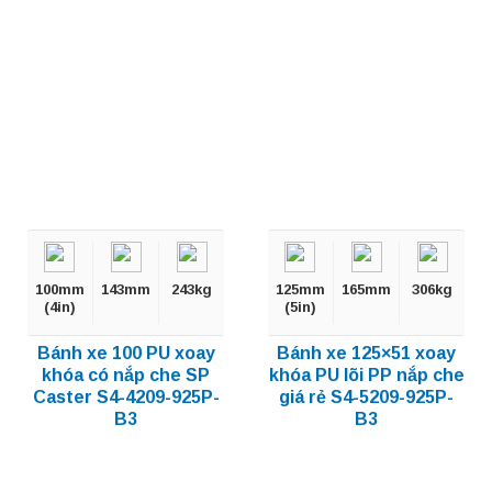
100mm
143mm
243kg
125mm
165mm
306kg
(4in)
(5in)
Bánh xe 100 PU xoay
Bánh xe 125×51 xoay
khóa có nắp che SP
khóa PU lõi PP nắp che
Caster S4-4209-925P-
giá rẻ S4-5209-925P-
B3
B3