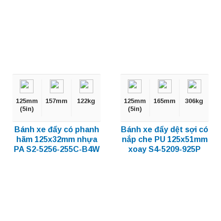
125mm
157mm
122kg
125mm
165mm
306kg
(5in)
(5in)
Bánh xe đẩy có phanh
Bánh xe đẩy dệt sợi có
hãm 125x32mm nhựa
nắp che PU 125x51mm
PA S2-5256-255C-B4W
xoay S4-5209-925P