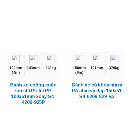
100mm
143mm
243kg
150mm
191mm
370kg
(4in)
(6in)
Bánh xe chống cuốn
Bánh xe có khóa nhưa
sợi chỉ PU lõi PP
PA chịu va đập 150×51
100x51mm xoay S4-
S4-6209-829-B3
4209-925P