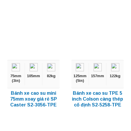
75mm
105mm
82kg
125mm
157mm
122kg
(3in)
(5in)
Bánh xe cao su mini
Bánh xe cao su TPE 5
75mm xoay giá rẻ SP
inch Colson càng thép
Caster S2-3056-TPE
cố định S2-5258-TPE