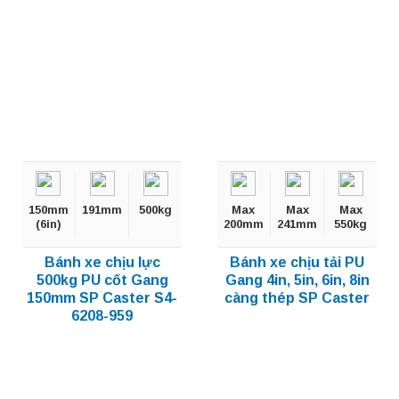
150mm
191mm
500kg
Max
Max
Max
(6in)
200mm
241mm
550kg
Bánh xe chịu lực
Bánh xe chịu tải PU
500kg PU cốt Gang
Gang 4in, 5in, 6in, 8in
150mm SP Caster S4-
càng thép SP Caster
6208-959