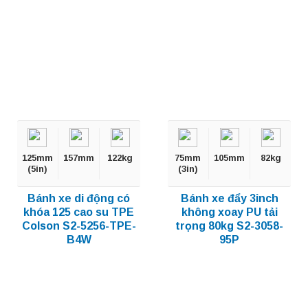
125mm
157mm
122kg
75mm
105mm
82kg
(5in)
(3in)
Bánh xe di động có
Bánh xe đẩy 3inch
khóa 125 cao su TPE
không xoay PU tải
Colson S2-5256-TPE-
trọng 80kg S2-3058-
B4W
95P