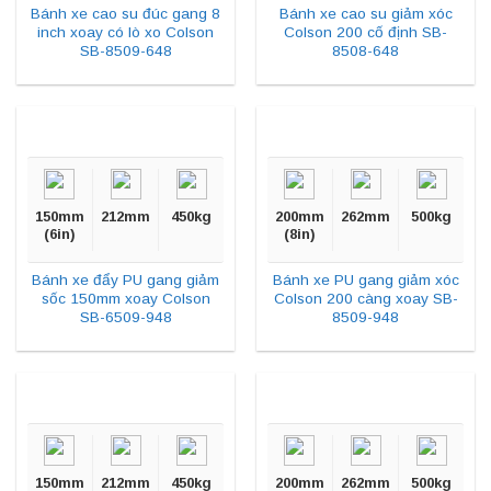
Bánh xe cao su đúc gang 8
Bánh xe cao su giảm xóc
inch xoay có lò xo Colson
Colson 200 cố định SB-
SB-8509-648
8508-648
150mm
212mm
450kg
200mm
262mm
500kg
(6in)
(8in)
Bánh xe đẩy PU gang giảm
Bánh xe PU gang giảm xóc
sốc 150mm xoay Colson
Colson 200 càng xoay SB-
SB-6509-948
8509-948
150mm
212mm
450kg
200mm
262mm
500kg