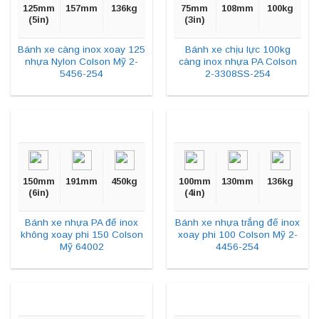
125mm
157mm
136kg
75mm
108mm
100kg
(5in)
(3in)
Bánh xe càng inox xoay 125
Bánh xe chịu lực 100kg
nhựa Nylon Colson Mỹ 2-
càng inox nhựa PA Colson
5456-254
2-3308SS-254
150mm
191mm
450kg
100mm
130mm
136kg
(6in)
(4in)
Bánh xe nhựa PA đế inox
Bánh xe nhựa trắng đế inox
không xoay phi 150 Colson
xoay phi 100 Colson Mỹ 2-
Mỹ 64002
4456-254