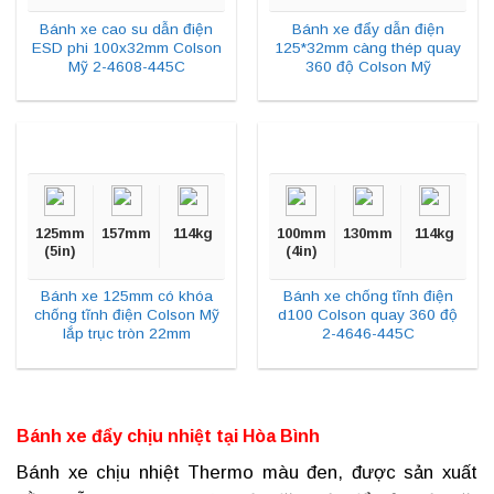
Bánh xe cao su dẫn điện
Bánh xe đẩy dẫn điện
ESD phi 100x32mm Colson
125*32mm càng thép quay
Mỹ 2-4608-445C
360 độ Colson Mỹ
125mm
157mm
114kg
100mm
130mm
114kg
(5in)
(4in)
Bánh xe 125mm có khóa
Bánh xe chống tĩnh điện
chống tĩnh điện Colson Mỹ
d100 Colson quay 360 độ
lắp trục tròn 22mm
2-4646-445C
Bánh xe đẩy chịu nhiệt tại
Hòa Bình
Bánh xe chịu nhiệt
Thermo màu đen, được sản xuất