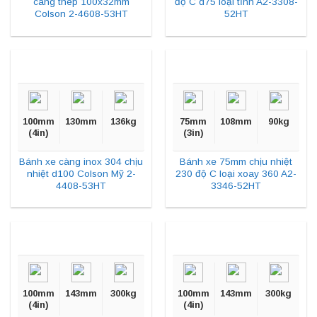
càng thép 100x32mm
độ C d75 loại tĩnh A2-3308-
Colson 2-4608-53HT
52HT
100mm
130mm
136kg
75mm
108mm
90kg
(4in)
(3in)
Bánh xe càng inox 304 chịu
Bánh xe 75mm chịu nhiệt
nhiệt d100 Colson Mỹ 2-
230 độ C loại xoay 360 A2-
4408-53HT
3346-52HT
100mm
143mm
300kg
100mm
143mm
300kg
(4in)
(4in)