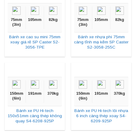
75mm
105mm
82kg
75mm
105mm
82kg
(3in)
(3in)
Bánh xe cao su mini 75mm
Bánh xe nhựa phi 75mm
xoay giá rẻ SP Caster S2-
càng tĩnh mạ kẽm SP Caster
3056-TPE
S2-3058-255C
150mm
191mm
370kg
150mm
191mm
370kg
(6in)
(6in)
Bánh xe PU Hi-tech
Bánh xe PU Hi-tech lõi nhựa
150x51mm càng thép không
6 inch càng thép xoay S4-
quay S4-6208-925P
6209-925P