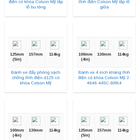
điện có khóa Colson Mỹ lắp
tĩnh điện Colson Mỹ lắp lỗ
lỗ bu lông
giữa
125mm
157mm
114kg
100mm
130mm
114kg
(5in)
(4in)
Bánh xe đẩy phòng sạch
Bánh xe 4 inch kháng tĩnh
chống tĩnh điện d125 có
điện có khóa Colson Mỹ 2-
khóa Colson Mỹ
4646-445C-BRK4
100mm
130mm
114kg
125mm
157mm
114kg
(4in)
(5in)