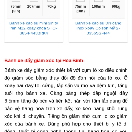
75mm
107mm
70kg
75mm
108mm
90kg
(3in)
(3in)
Bánh xe cao su mini 3in ty
Bánh xe cao su 3in càng
ren M12 xoay khóa STO-
inox xoay Colson Mỹ 2-
3854-448BRK4
3356SS-444
Bánh xe đẩy giảm xóc tại Hòa Bình
Bánh xe đẩy giảm xóc
thiết kế với cụm lò xo điều chỉnh
độ giảm sốc bằng thay đổi độ đàn hồi của lò xo. Ổ
xoay hai dãy tôi cứng, lắp sẵn vú mỡ và đệm kín, tăng
tuổi thọ bánh xe. Càng bằng thép dập nguội dày
6.5mm tăng độ bền và liên kết hàn với tấm lắp dùng để
bảo vệ hàng hóa trên xe đẩy, xe kéo hàng khỏi rung
xóc khi di chuyển. Tiếng ồn giảm nhờ cụm lo xo giảm
xóc của bánh xe. Dùng phù hợp cho thiết bị y tế di
động, thiết bị công nghệ thông tin, hàng hóa có yêu