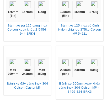
125mm
157mm
114kg
125mm
165mm
375kg
(5in)
(5in)
Bánh xe pu 125 càng inox
Bánh xe 125 inox cố định
Colson xoay khóa 2-5456-
Nylon chịu lực 375kg Colson
944-BRK4
Mỹ 54111
Max
Max
Max
200mm
241mm
450kg
200mm
241mm
450kg
(8in)
Bánh xe đẩy càng inox 304
Bánh xe 200mm xoay khóa
Colson Caster Mỹ
càng inox 304 Colson Mỹ 4-
8499-824-BRK3