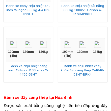
Bánh xe xoay chịu nhiệt 4×2
Bánh xe chịu nhiệt tải nặng
inch tải nặng 300kg 4-4109-
300kg 100×51 Colson 4-
839HT
4108-839HT
100mm
130mm
136kg
100mm
130mm
136kg
(4in)
(4in)
Bánh xe chịu nhiệt càng
Bánh xe chịu nhiệt xoay
inox Colson d100 xoay 2-
khóa 4in càng thép 2-4646-
4456-53HT
53HT-BRK4
Bánh xe đẩy càng thép tại Hòa Bình
Được sản xuất bằng công nghệ tiên tiến đáp ứng đầy