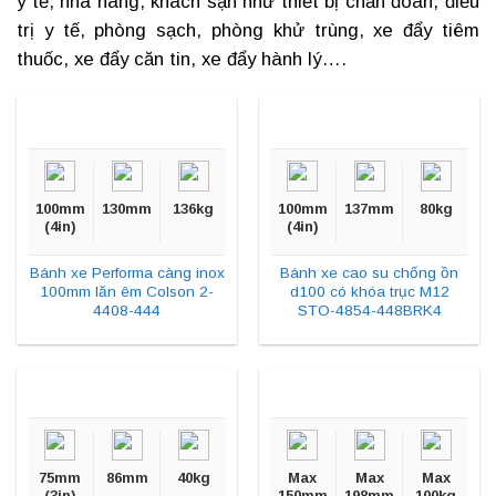
y tế
, nhà hàng, khách sạn như thiết bị chẩn đoán, điều
trị y tế, phòng sạch, phòng khử trùng, xe đẩy tiêm
thuốc, xe đẩy căn tin, xe đẩy hành lý….
100mm
130mm
136kg
100mm
137mm
80kg
(4in)
(4in)
Bánh xe Performa càng inox
Bánh xe cao su chống ồn
100mm lăn êm Colson 2-
d100 có khóa trục M12
4408-444
STO-4854-448BRK4
75mm
86mm
40kg
Max
Max
Max
(3in)
150mm
198mm
100kg