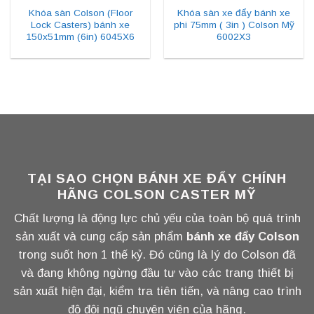
Khóa sàn Colson (Floor
Khóa sàn xe đẩy bánh xe
Lock Casters) bánh xe
phi 75mm ( 3in ) Colson Mỹ
150x51mm (6in) 6045X6
6002X3
TẠI SAO CHỌN BÁNH XE ĐẨY CHÍNH
HÃNG COLSON CASTER MỸ
Chất lượng là động lực chủ yếu của toàn bộ quá trình
sản xuất và cung cấp sản phẩm
bánh xe đẩy Colson
trong suốt hơn 1 thế kỷ. Đó cũng là lý do Colson đã
và đang không ngừng đầu tư vào các trang thiết bị
sản xuất hiện đại, kiểm tra tiên tiến, và nâng cao trình
độ đội ngũ chuyên viên của hãng.