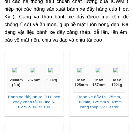
đủ các hệ thống tiêu chuẩn chất lượng của ICWM (
hiệp hội các hãng sản xuất
bánh xe đẩy hàng
của Hoa
Kỳ ). Càng và thân bánh xe đẩy được mạ kẽm để
chống rỉ sét và ăn mòn, giúp bề mặt luôn bóng đẹp. Đa
dạng vật liệu
bánh xe đẩy càng thép
, dễ lăn, lăn êm,
bảo vệ mặt nền, chịu va đập và chịu tải cao.
200mm
257mm
680kg
Max
Max
Max
(8in)
125mm
157mm
122kg
Bánh xe đẩy nhựa PU 8inch
Bánh xe đẩy PU 75mm,
xoay khóa tải 680kg 6-
100mm, 125mm x 32mm
8279-939-BK180
càng thép SP Caster