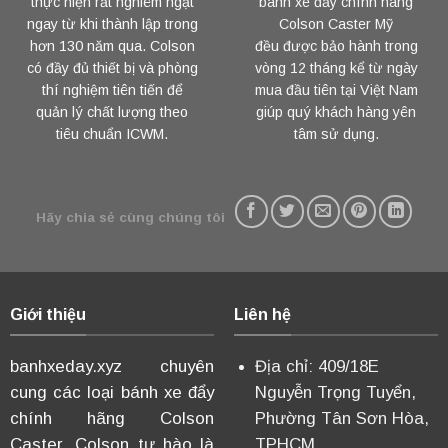
thực hiện rất nghiêm ngặt
bánh xe đẩy chính hãng
ngay từ khi thành lập trong
Colson Caster Mỹ
hơn 130 năm qua. Colson
đều được bảo hành trong
có đầy đủ thiết bị và phòng
vòng 12 tháng kể từ ngày
thí nghiệm tiên tiến để
mua đầu tiên tại Việt Nam
quản lý chất lượng theo
giúp quý khách hàng yên
tiêu chuẩn ICWM.
tâm sử dụng.
Hãy chia sẻ cùng chúng tôi
Giới thiệu
Liên hệ
banhxeday.xyz chuyên
Địa chỉ: 409/18E
cung các loại bánh xe đẩy
Nguyễn Trọng Tuyển,
chính hãng Colson
Phường Tân Sơn Hòa,
Caster. Colson tự hào là
TPHCM