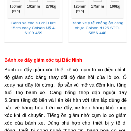
150mm
191mm
270kg
125mm
175mm
100kg
(6in)
(5in)
Bánh xe cao su chịu lực
Bánh xe y tế chống ồn càng
15cm xoay Colson Mỹ 4-
nhựa Colson d125 STO-
6109-459
5856-448
Bánh xe đẩy giảm xóc tại
Bắc Ninh
Bánh xe đẩy giảm xóc
thiết kế với cụm lò xo điều chỉnh
độ giảm sốc bằng thay đổi độ đàn hồi của lò xo. Ổ
xoay hai dãy tôi cứng, lắp sẵn vú mỡ và đệm kín, tăng
tuổi thọ bánh xe. Càng bằng thép dập nguội dày
6.5mm tăng độ bền và liên kết hàn với tấm lắp dùng để
bảo vệ hàng hóa trên xe đẩy, xe kéo hàng khỏi rung
xóc khi di chuyển. Tiếng ồn giảm nhờ cụm lo xo giảm
xóc của bánh xe. Dùng phù hợp cho thiết bị y tế di
động, thiết bị công nghệ thông tin, hàng hóa có yêu