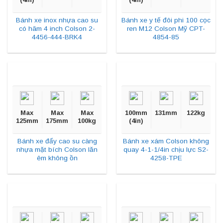
Bánh xe inox nhựa cao su
Bánh xe y tế đôi phi 100 cọc
có hãm 4 inch Colson 2-
ren M12 Colson Mỹ CPT-
4456-444-BRK4
4854-85
Max
Max
Max
100mm
131mm
122kg
125mm
175mm
100kg
(4in)
Bánh xe đẩy cao su càng
Bánh xe xám Colson không
nhựa mặt bích Colson lăn
quay 4-1-1/4in chịu lực S2-
êm không ồn
4258-TPE