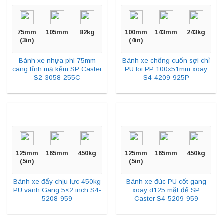
75mm
105mm
82kg
100mm
143mm
243kg
(3in)
(4in)
Bánh xe nhựa phi 75mm
Bánh xe chống cuốn sợi chỉ
càng tĩnh mạ kẽm SP Caster
PU lõi PP 100x51mm xoay
S2-3058-255C
S4-4209-925P
125mm
165mm
450kg
125mm
165mm
450kg
(5in)
(5in)
Bánh xe đẩy chịu lực 450kg
Bánh xe đúc PU cốt gang
PU vành Gang 5×2 inch S4-
xoay d125 mặt đế SP
5208-959
Caster S4-5209-959