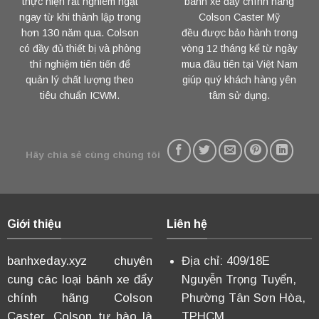
thực hiện rất nghiêm ngặt
bánh xe đẩy chính hãng
ngay từ khi thành lập trong
Colson Caster Mỹ
hơn 130 năm qua. Colson
đều được bảo hành trong
có đầy đủ thiết bị và phòng
vòng 12 tháng kể từ ngày
thí nghiệm tiên tiến để
mua đầu tiên tại Việt Nam
quản lý chất lượng theo
giúp quý khách hàng yên
tiêu chuẩn ICWM.
tâm sử dụng.
Hãy chia sẻ cùng chúng tôi
Giới thiệu
Liên hệ
banhxeday.xyz chuyên
Địa chỉ: 409/18E
cung các loại bánh xe đẩy
Nguyễn Trọng Tuyển,
chính hãng Colson
Phường Tân Sơn Hòa,
Caster. Colson tự hào là
TPHCM