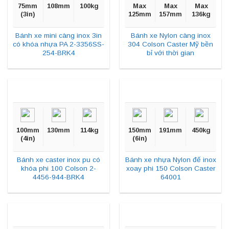
75mm
108mm
100kg
Max
Max
Max
(3in)
125mm
157mm
136kg
Bánh xe mini càng inox 3in
Bánh xe Nylon càng inox
có khóa nhựa PA 2-3356SS-
304 Colson Caster Mỹ bền
254-BRK4
bỉ với thời gian
100mm
130mm
114kg
150mm
191mm
450kg
(4in)
(6in)
Bánh xe caster inox pu có
Bánh xe nhựa Nylon đế inox
khóa phi 100 Colson 2-
xoay phi 150 Colson Caster
4456-944-BRK4
64001