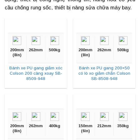
cầu chống rung sốc, thiết bị nâng sửa chữa máy bay.
200mm
262mm
500kg
200mm
262mm
500kg
(8in)
(8in)
Bánh xe PU gang giảm xóc
Bánh xe PU gang 200×50
Colson 200 càng xoay SB-
có lò xo giảm chấn Colson
8509-948
SB-8508-948
200mm
262mm
400kg
150mm
212mm
350kg
(8in)
(6in)