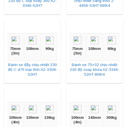
230 độ C loại xoay 360 A2-
chịu nhiệt càng inox 2-
3346-52HT
4456-53HT-BRK4
75mm
108mm
90kg
75mm
108mm
90kg
(3in)
(3in)
Bánh xe đẩy chịu nhiệt 230
Bánh xe 75×32 chịu nhiệt
độ C d75 loại tĩnh A2-3308-
230 độ xoay khóa A2-3346-
52HT
52HT-BRK4
100mm
130mm
136kg
100mm
143mm
300kg
(4in)
(4in)