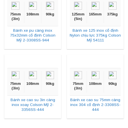
75mm
108mm
90kg
125mm
165mm
375kg
(3in)
(5in)
Bánh xe pu càng inox
Bánh xe 125 inox cố định
75x32mm cố định Colson
Nylon chịu lực 375kg Colson
Mỹ 2-3308SS-944
Mỹ 54111
75mm
108mm
90kg
75mm
108mm
90kg
(3in)
(3in)
Bánh xe cao su 3in càng
Bánh xe cao su 75mm càng
inox xoay Colson Mỹ 2-
inox 304 cố định 2-3308SS-
3356SS-444
444