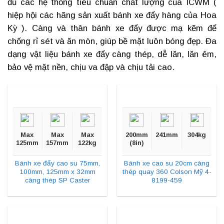
đủ các hệ thống tiêu chuẩn chất lượng của ICWM (
hiệp hội các hãng sản xuất
bánh xe đẩy hàng
của Hoa
Kỳ ). Càng và thân bánh xe đẩy được mạ kẽm để
chống rỉ sét và ăn mòn, giúp bề mặt luôn bóng đẹp. Đa
dạng vật liệu
bánh xe đẩy càng thép
, dễ lăn, lăn êm,
bảo vệ mặt nền, chịu va đập và chịu tải cao.
Max
Max
Max
200mm
241mm
304kg
125mm
157mm
122kg
(8in)
Bánh xe đẩy cao su 75mm,
Bánh xe cao su 20cm càng
100mm, 125mm x 32mm
thép quay 360 Colson Mỹ 4-
càng thép SP Caster
8199-459