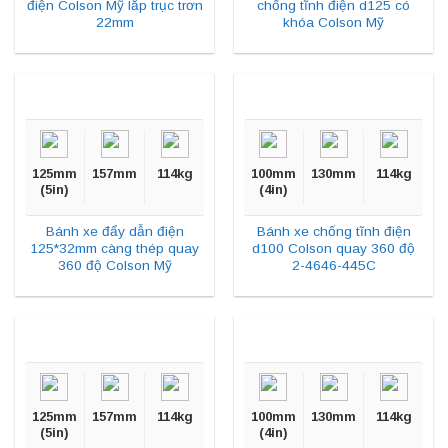
điện Colson Mỹ lắp trục trơn
chống tĩnh điện d125 có
22mm
khóa Colson Mỹ
125mm
157mm
114kg
100mm
130mm
114kg
(5in)
(4in)
Bánh xe đẩy dẫn điện
Bánh xe chống tĩnh điện
125*32mm càng thép quay
d100 Colson quay 360 độ
360 độ Colson Mỹ
2-4646-445C
125mm
157mm
114kg
100mm
130mm
114kg
(5in)
(4in)