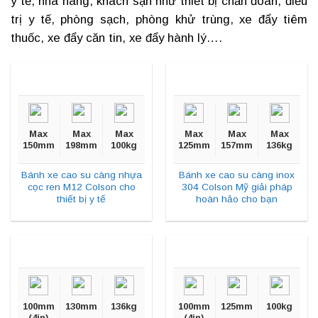
y tế
, nhà hàng, khách sạn như thiết bị chẩn đoán, điều
trị y tế, phòng sạch, phòng khử trùng, xe đẩy tiêm
thuốc, xe đẩy căn tin, xe đẩy hành lý….
Max
Max
Max
Max
Max
Max
150mm
198mm
100kg
125mm
157mm
136kg
Bánh xe cao su càng nhựa
Bánh xe cao su càng inox
cọc ren M12 Colson cho
304 Colson Mỹ giải pháp
thiết bị y tế
hoàn hảo cho bạn
100mm
130mm
136kg
100mm
125mm
100kg
(4in)
(4in)