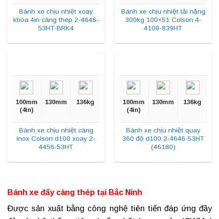
Bánh xe chịu nhiệt xoay
Bánh xe chịu nhiệt tải nặng
khóa 4in càng thép 2-4646-
300kg 100×51 Colson 4-
53HT-BRK4
4108-839HT
100mm
130mm
136kg
100mm
130mm
136kg
(4in)
(4in)
Bánh xe chịu nhiệt càng
Bánh xe chịu nhiệt quay
inox Colson d100 xoay 2-
360 độ d100 2-4646-53HT
4456-53HT
(46180)
Bánh xe đẩy càng thép tại
Bắc Ninh
Được sản xuất bằng công nghệ tiên tiến đáp ứng đầy