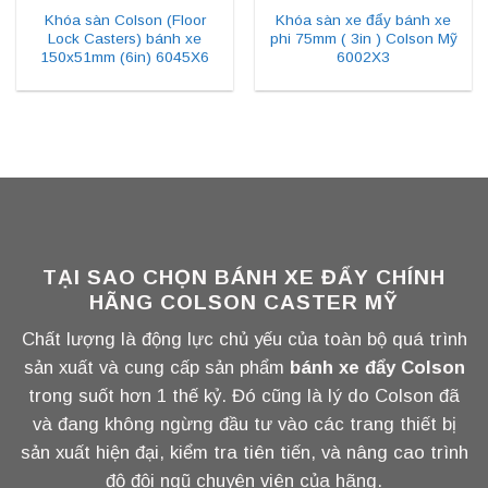
Khóa sàn Colson (Floor
Khóa sàn xe đẩy bánh xe
Lock Casters) bánh xe
phi 75mm ( 3in ) Colson Mỹ
150x51mm (6in) 6045X6
6002X3
TẠI SAO CHỌN BÁNH XE ĐẨY CHÍNH
HÃNG COLSON CASTER MỸ
Chất lượng là động lực chủ yếu của toàn bộ quá trình
sản xuất và cung cấp sản phẩm
bánh xe đẩy Colson
trong suốt hơn 1 thế kỷ. Đó cũng là lý do Colson đã
và đang không ngừng đầu tư vào các trang thiết bị
sản xuất hiện đại, kiểm tra tiên tiến, và nâng cao trình
độ đội ngũ chuyên viên của hãng.