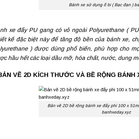
Bánh xe sử dụng ổ bi ( Bạc đạn ) b
nh xe đẩy PU gang có vỏ ngoài Polyurethane ( PU 
iết kế đặc biệt này để tăng độ bền của bánh xe, c
lyurethane ) được dùng phổ biến, phù hợp cho mọ
ợc hầu hết các loại dầu mỡ, hóa chất, nước, dung môi
BẢN VẼ 2D KÍCH THƯỚC VÀ BỀ RỘNG BÁNH X
Bản vẽ 2D bề rộng bánh xe đẩy phi 100 x 51
banhxeday.xyz