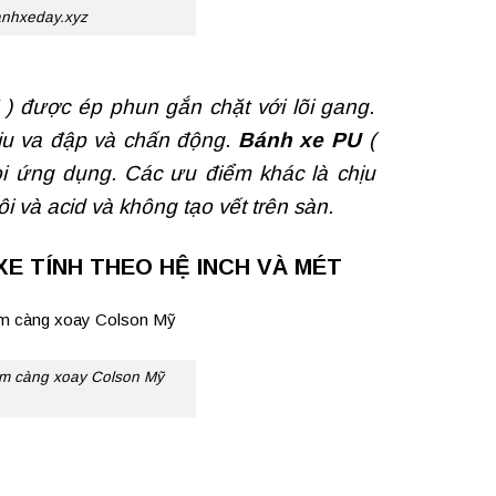
anhxeday.xyz
) được ép phun gắn chặt với lõi gang.
hịu va đập và chấn động.
Bánh xe PU
(
i ứng dụng. Các ưu điểm khác là chịu
 và acid và không tạo vết trên sàn.
E TÍNH THEO HỆ INCH VÀ MÉT
mm càng xoay Colson Mỹ