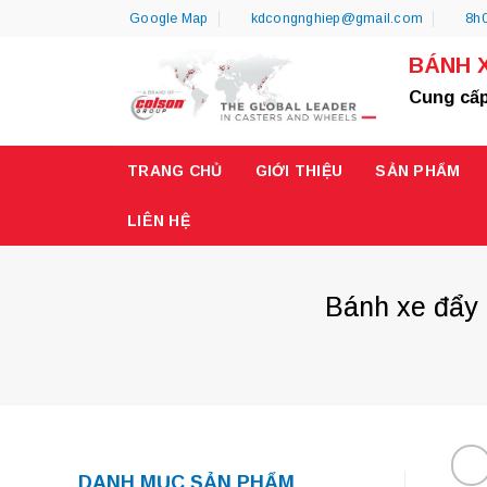
Skip
Google Map
kdcongnghiep@gmail.com
8h0
to
BÁNH 
content
Cung cấp
TRANG CHỦ
GIỚI THIỆU
SẢN PHẨM
LIÊN HỆ
Bánh xe đẩy 
DANH MỤC SẢN PHẨM