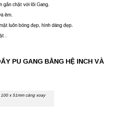
 gắn chặt với lõi Gang.
và êm.
mặt luôn bóng đẹp, hình dáng đẹp.
ật .
ĐẨY PU GANG BẰNG HỆ INCH VÀ
i 100 x 51mm càng xoay