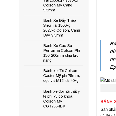
Tải 1035kg - 1575kg
Colson Mỹ Càng
9.5mm
Bánh Xe Đẩy Thép
Siêu Tải 1800kg -
2025kg Colson, Càng
Dày 9.5mm
Bá
Bánh Xe Cao Su
Performa Colson Phi
dù
150-200mm chịu lực
nh
nặng
Ep
Bánh xe đôi Colson
Caster Mỹ phi 75mm,
cọc vít M12, tải 40kg
Bánh xe đôi nội thất y
tế phi 75 có khóa
Colson Mỹ
BÁNH 
CGT7554BK
Sản ph
và lỗi s