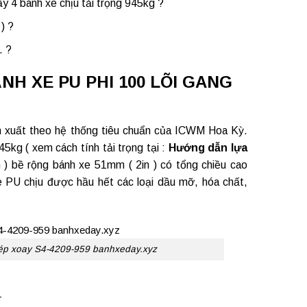
ẩy 4 bánh xe chịu tải trọng 945kg ?
) ?
. ?
NH XE PU PHI 100 LÕI GANG
ản xuất theo hệ thống tiêu chuẩn của ICWM Hoa Kỳ.
5kg ( xem cách tính tải trọng tại :
Hướng dẫn lựa
 ) bề rộng bánh xe 51mm ( 2in ) có tổng chiều cao
 PU chịu được hầu hết các loại dầu mỡ, hóa chất,
ép xoay S4-4209-959 banhxeday.xyz
: