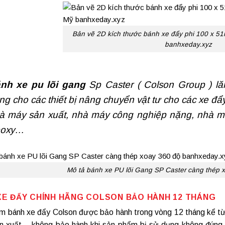
Bản vẽ 2D kích thước bánh xe đẩy phi 100 x 5
banhxeday.xyz
nh xe pu lõi gang
Sp Caster ( Colson Group ) l
ng cho các thiết bị nâng chuyển vật tư cho các xe đẩ
à máy sản xuất, nhà máy công nghiệp nặng, nhà m
oxy…
Mô tả bánh xe PU lõi Gang SP Caster càng thép 
XE ĐẨY CHÍNH HÃNG
COLSON BẢO HÀNH 12 THÁNG
ẩm
bánh xe đẩy Colson
được bảo hành trong vòng 12 tháng kể từ 
ản xuất – không bảo hành khi sản phẩm bị sử dụng không đúng 