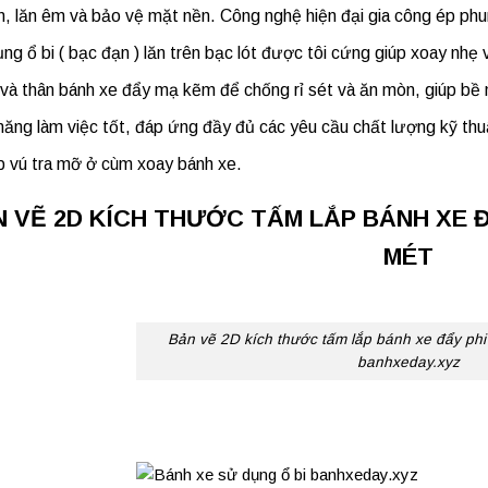
n, lăn êm và bảo vệ mặt nền. Công nghệ hiện đại gia công ép phun
ng ổ bi ( bạc đạn ) lăn trên bạc lót được tôi cứng giúp xoay nhẹ 
và thân
bánh xe đẩy
mạ kẽm để chống rỉ sét và ăn mòn, giúp bề 
năng làm việc tốt, đáp ứng đầy đủ các yêu cầu chất lượng kỹ thu
p vú tra mỡ ở cùm xoay bánh xe.
 VẼ 2D KÍCH THƯỚC TẤM LẮP BÁNH XE 
MÉT
Bản vẽ 2D kích thước tấm lắp bánh xe đẩy ph
banhxeday.xyz