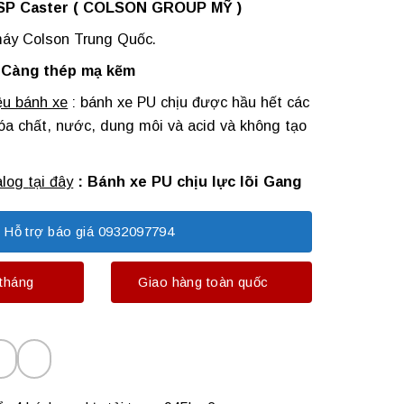
SP Caster ( COLSON GROUP MỸ )
máy Colson Trung Quốc.
:
Càng thép mạ kẽm
ệu bánh xe
: bánh xe PU chịu được hầu hết các
óa chất, nước, dung môi và acid và không tạo
alog
tại đây
:
Bánh xe PU chịu lực lõi Gang
Hỗ trợ báo giá 0932097794
tháng
Giao hàng toàn quốc