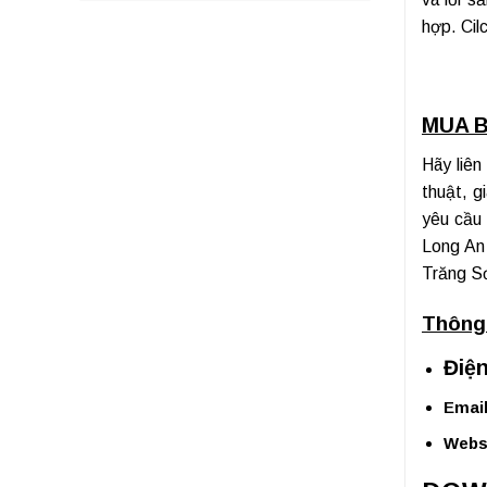
hợp. Cil
MUA B
Hãy liên
thuật, g
yêu cầu
Long An
Trăng Sơ
Thông 
Điện
Email
Webs