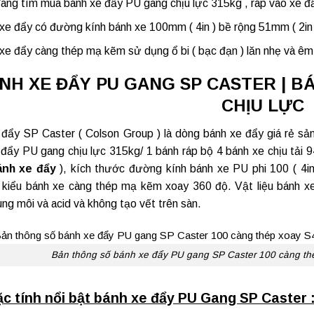
đang tìm mua
bánh xe đẩy PU gang
chịu lực 315kg , ráp vào xe đ
xe đẩy có đường kính bánh xe 100mm ( 4in ) bề rộng 51mm ( 2in 
xe đẩy càng thép mạ kẽm sử dụng ổ bi ( bạc đạn ) lăn nhẹ và êm
NH XE ĐẨY PU GANG SP CASTER | BÁ
CHỊU LỰC
 đẩy SP Caster
( Colson Group ) là dòng bánh xe đẩy giá rẻ s
đẩy PU gang chịu lực 315kg/ 1 bánh ráp bộ 4 bánh xe chịu tải 94
ánh xe đẩy
), kích thước đường kính bánh xe PU phi 100 ( 4in
kiểu bánh xe càng thép mạ kẽm xoay 360 độ. Vật liệu bánh xe
ng môi và acid và không tạo vết trên sàn.
Bản thông số bánh xe đẩy PU gang SP Caster 100 càng th
c tính nổi bật bánh xe đẩy PU Gang SP Caster 