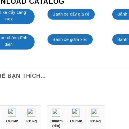
NLOAD CATALOG
 xe đẩy càng
Bánh xe đẩy giá rẻ
Bánh 
inox
 xe chống tĩnh
Bánh xe giảm xóc
Bánh 
điện
HỂ BẠN THÍCH…
143mm
315kg
100mm
143mm
315kg
(4in)