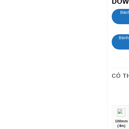
DOW
Bánh
Bánh
CÓ T
100mm
(4in)