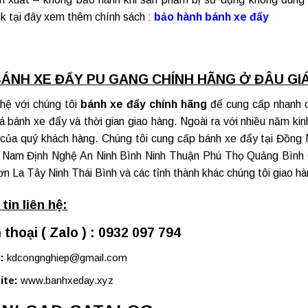
ck tại đây xem thêm chính sách :
bảo hành bánh xe đẩy
ÁNH XE ĐẨY PU GANG CHÍNH HÃNG Ở ĐÂU GIÁ
 hệ với chúng tôi
bánh xe đẩy chính hãng
để cung cấp nhanh c
iá bánh xe đẩy và thời gian giao hàng. Ngoài ra với nhiều năm k
 của quý khách hàng. Chúng tôi cung cấp
bánh xe đẩy tại Đồng 
 Nam Định Nghệ An Ninh Bình Ninh Thuận Phú Thọ Quảng Bình
n La Tây Ninh Thái Bình và các tỉnh thành khác chúng tôi giao hà
tin liên hệ:
 thoại ( Zalo ) : 0932 097 794
:
kdcongnghiep@gmail.com
ite:
www.banhxeday.xyz