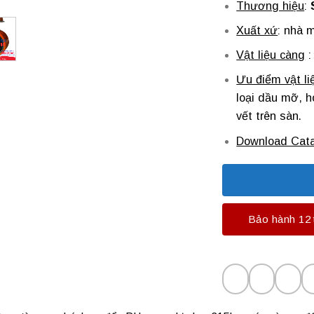
Thương hiệu
:
Xuất xứ
: nhà 
Vật liệu càng
Ưu điểm vật li
loại dầu mỡ, h
vết trên sàn.
Download Cat
Bảo hành 12 