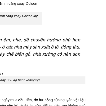
1mm càng xoay Colson Mỹ
ăn êm, nhẹ, dễ chuyển hướng phù hợp
y ở các nhà máy sản xuất ô tô, đóng tàu,
áy chế biến gỗ, nhà xưởng có nền sơn
xoay 360 độ banhxeday.xyz
ngày mua đầu tiên, do hư hỏng của nguyên vật liệu
yêu cầu kỹ thuật, bị sửa đổi hay lắp ráp không phù