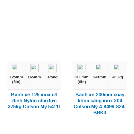
125mm
165mm
375kg
200mm
241mm
450kg
(5in)
(8in)
Bánh xe 125 inox cố
Bánh xe 200mm xoay
định Nylon chịu lực
khóa càng inox 304
375kg Colson Mỹ 54111
Colson Mỹ 4-8499-824-
BRK3