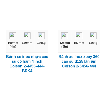
100mm
130mm
136kg
125mm
157mm
136kg
(4in)
(5in)
Bánh xe inox nhựa cao
Bánh xe inox xoay 360
su có hãm 4 inch
cao su d125 lăn êm
Colson 2-4456-444-
Colson 2-5456-444
BRK4