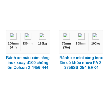
100mm
130mm
136kg
75mm
108mm
100kg
(4in)
(3in)
Bánh xe màu xám càng
Bánh xe mini càng inox
inox xoay d100 chống
3in có khóa nhựa PA 2-
ồn Colson 2-4456-444
3356SS-254-BRK4