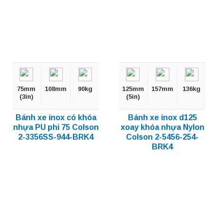
75mm
108mm
90kg
125mm
157mm
136kg
(3in)
(5in)
Bánh xe inox có khóa
Bánh xe inox d125
nhựa PU phi 75 Colson
xoay khóa nhựa Nylon
2-3356SS-944-BRK4
Colson 2-5456-254-
BRK4