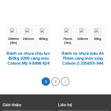
200mm
241mm
450kg
75mm
108mm
90kg
(8in)
(3in)
Bánh xe nhựa chịu lực
Bánh xe nhựa màu đỏ
450kg d200 càng inox
75mm càng inox xoay
Colson Mỹ 4-8498-824
Colson 2-3356SS-944
1
2
Giới thiệu
Liên hệ