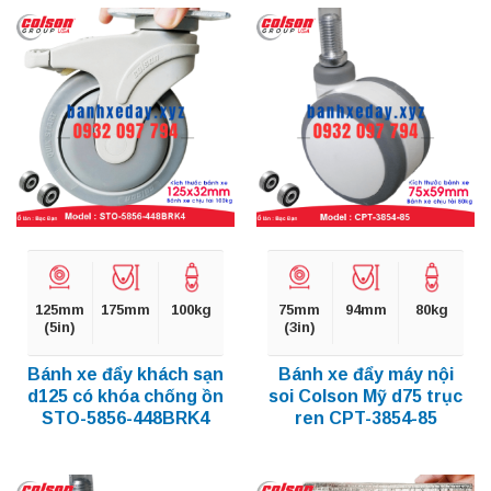
125mm
175mm
100kg
75mm
94mm
80kg
(5in)
(3in)
Bánh xe đẩy khách sạn
Bánh xe đẩy máy nội
d125 có khóa chống ồn
soi Colson Mỹ d75 trục
STO-5856-448BRK4
ren CPT-3854-85