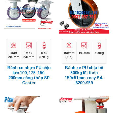
Max
Max
Max
150mm
191mm
500kg
200mm
241mm
370kg
(6in)
Bánh xe nhựa PU chịu
Bánh xe PU chịu tải
lực 100, 125, 150,
500kg lõi thép
200mm càng thép SP
150x51mm xoay S4-
Caster
6209-959