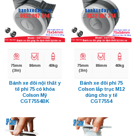
75mm
86mm
40kg
75mm
86mm
40kg
(3in)
(3in)
Bánh xe đôi nội thất y
Bánh xe đôi phi 75
tế phi 75 có khóa
Colson lắp trục M12
Colson Mỹ
dùng cho y tế
CGT7554BK
CGT7554