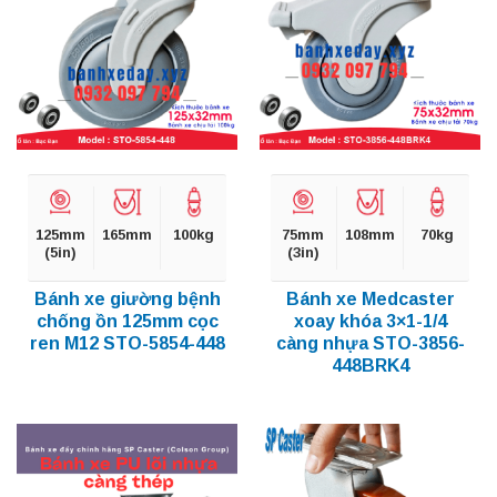
125mm
165mm
100kg
75mm
108mm
70kg
(5in)
(3in)
Bánh xe giường bệnh
Bánh xe Medcaster
chống ồn 125mm cọc
xoay khóa 3×1-1/4
ren M12 STO-5854-448
càng nhựa STO-3856-
448BRK4