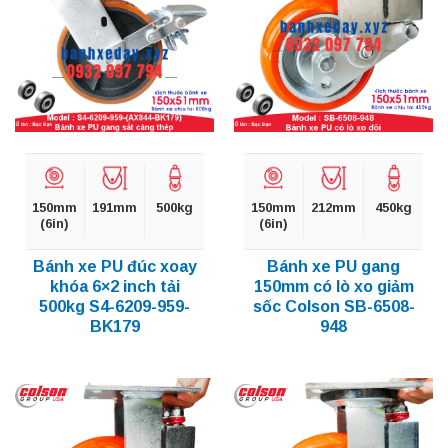
150mm
191mm
500kg
150mm
212mm
450kg
(6in)
(6in)
Bánh xe PU đúc xoay
Bánh xe PU gang
khóa 6×2 inch tải
150mm có lò xo giảm
500kg S4-6209-959-
sốc Colson SB-6508-
BK179
948