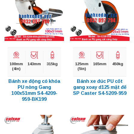
100mm
143mm
315kg
125mm
165mm
450kg
(4in)
(5in)
Bánh xe động có khóa
Bánh xe đúc PU cốt
PU nòng Gang
gang xoay d125 mặt đế
100x51mm S4-4209-
SP Caster S4-5209-959
959-BK199