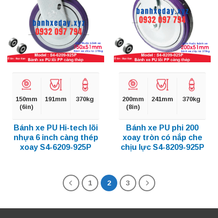
150mm
191mm
370kg
200mm
241mm
370kg
(6in)
(8in)
Bánh xe PU Hi-tech lõi
Bánh xe PU phi 200
nhựa 6 inch càng thép
xoay tròn có nắp che
xoay S4-6209-925P
chịu lực S4-8209-925P
1
2
3