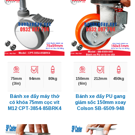
75mm
94mm
80kg
150mm
212mm
450kg
(3in)
(6in)
Bánh xe đẩy máy thở
Bánh xe đẩy PU gang
có khóa 75mm cọc vít
giảm sốc 150mm xoay
M12 CPT-3854-85BRK4
Colson SB-6509-948