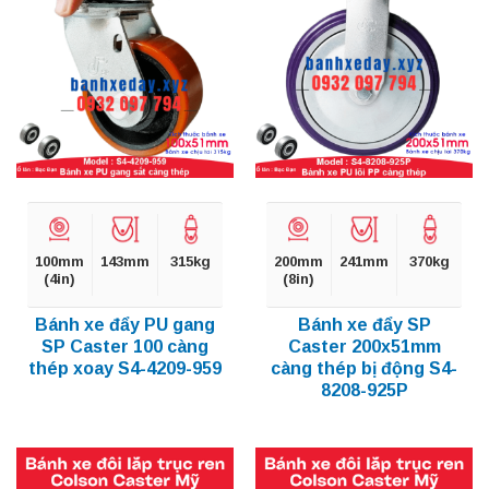
100mm
143mm
315kg
200mm
241mm
370kg
(4in)
(8in)
Bánh xe đẩy PU gang
Bánh xe đẩy SP
SP Caster 100 càng
Caster 200x51mm
thép xoay S4-4209-959
càng thép bị động S4-
8208-925P