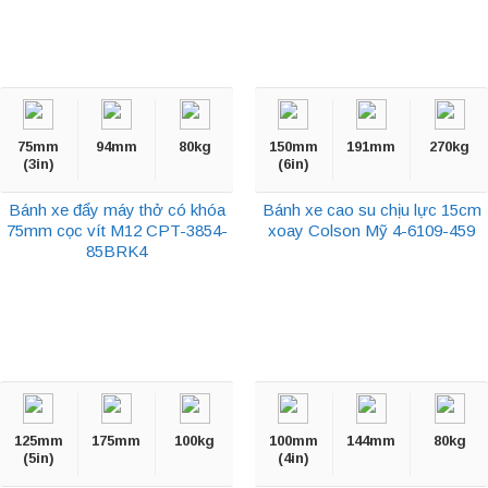
75mm
94mm
80kg
150mm
191mm
270kg
(3in)
(6in)
Bánh xe đẩy máy thở có khóa
Bánh xe cao su chịu lực 15cm
75mm cọc vít M12 CPT-3854-
xoay Colson Mỹ 4-6109-459
85BRK4
125mm
175mm
100kg
100mm
144mm
80kg
(5in)
(4in)