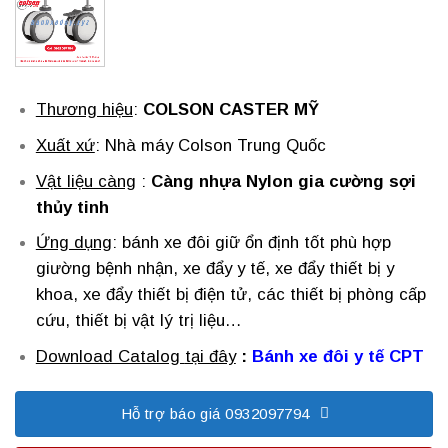
Thương hiệu
:
COLSON CASTER MỸ
Xuất xứ
: Nhà máy Colson Trung Quốc
Vật liệu càng
:
Càng nhựa Nylon gia cường sợi
thủy tinh
Ứng dụng
: bánh xe đôi giữ ổn định tốt phù hợp
giường bệnh nhận, xe đẩy y tế, xe đẩy thiết bị y
khoa, xe đẩy thiết bị điện tử, các thiết bị phòng cấp
cứu, thiết bị vật lý trị liệu…
Download Catalog
tại đây
:
Bánh xe đôi y tế CPT
Hỗ trợ báo giá 0932097794