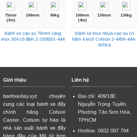
75mm
108mm
90kg
100mm
130mm
136kg
(3in)
(4in)
Bánh xe cao su 75mm càng
Bánh xe inox nhựa cao su có
inox 304 cố định 2-3308SS-444
hãm 4 inch Colson 2-4456-444-
BRK4
Giới thiệu
Liên hệ
banhxeday.xyz chuyên
Địa chỉ: 409/18E
cung các loại bánh xe đẩy
Nguyễn Trọng Tuyển,
chính hãng Colson
Phường Tân Sơn Hòa,
Caster. Colson tự hào là
TPHCM
nhà sản xuất bánh xe đẩy
Hotline: 0932 097 794
hàng đầu của Mỹ từ hơn