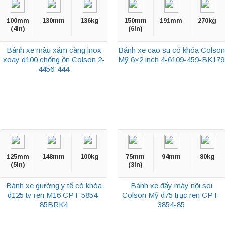
100mm
130mm
136kg
150mm
191mm
270kg
(4in)
(6in)
Bánh xe màu xám càng inox
Bánh xe cao su có khóa Colson
xoay d100 chống ồn Colson 2-
Mỹ 6×2 inch 4-6109-459-BK179
4456-444
125mm
148mm
100kg
75mm
94mm
80kg
(5in)
(3in)
Bánh xe giường y tế có khóa
Bánh xe đẩy máy nội soi
d125 ty ren M16 CPT-5854-
Colson Mỹ d75 trục ren CPT-
85BRK4
3854-85