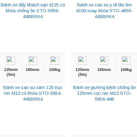
Bánh xe đẩy khách sạn d125 có
Bánh xe cao su y tế lăn êm
khóa chống ồn STO-5856-
d100 xoay khóa STO-4856-
448BRK4
448BRK4
125mm
165mm
100kg
125mm
165mm
100kg
(5in)
(5in)
Bánh xe cao su xám 125 trục
Bánh xe giường bệnh chống ồn
ren M12 có khóa STO-5854-
125mm cọc ren M12 STO-
448BRK4
5854-448