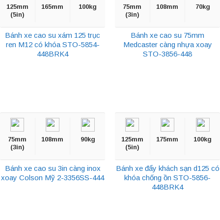
125mm
165mm
100kg
75mm
108mm
70kg
(5in)
(3in)
Bánh xe cao su xám 125 trục
Bánh xe cao su 75mm
ren M12 có khóa STO-5854-
Medcaster càng nhựa xoay
448BRK4
STO-3856-448
75mm
108mm
90kg
125mm
175mm
100kg
(3in)
(5in)
Bánh xe cao su 3in càng inox
Bánh xe đẩy khách sạn d125 có
xoay Colson Mỹ 2-3356SS-444
khóa chống ồn STO-5856-
448BRK4