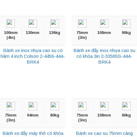
100mm
130mm
136kg
75mm
108mm
90kg
(4in)
(3in)
Bánh xe inox nhựa cao su có
Bánh xe đẩy inox nhựa cao su
hãm 4 inch Colson 2-4456-444-
có khóa 3in 2-3356SS-444-
BRK4
BRK4
75mm
94mm
80kg
75mm
108mm
90kg
(3in)
(3in)
Bánh xe đẩy máy thở có khóa
Bánh xe cao su 75mm càng