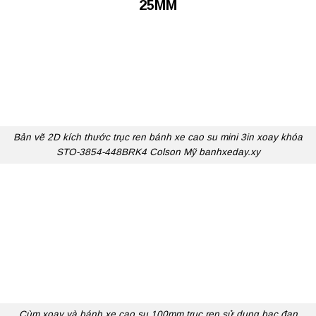
25MM
Bản vẽ 2D kích thước trục ren bánh xe cao su mini 3in xoay khóa
STO-3854-448BRK4 Colson Mỹ banhxeday.xy
Cùm xoay và bánh xe cao su 100mm trục ren sử dụng bạc đạn