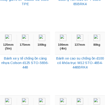
TPE
85BRK4
125mm
175mm
100kg
100mm
137mm
80kg
(5in)
(4in)
Bánh xe y tế chống ồn càng
Bánh xe cao su chống ồn d100
nhựa Colson d125 STO-5856-
có khóa trục M12 STO-4854-
448
448BRK4