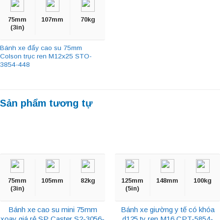
75mm
107mm
70kg
(3in)
Bánh xe đẩy cao su 75mm
Colson trục ren M12x25 STO-
3854-448
Sản phẩm tương tự
75mm
105mm
82kg
125mm
148mm
100kg
(3in)
(5in)
Bánh xe cao su mini 75mm
Bánh xe giường y tế có khóa
xoay giá rẻ SP Caster S2-3056-
d125 ty ren M16 CPT-5854-