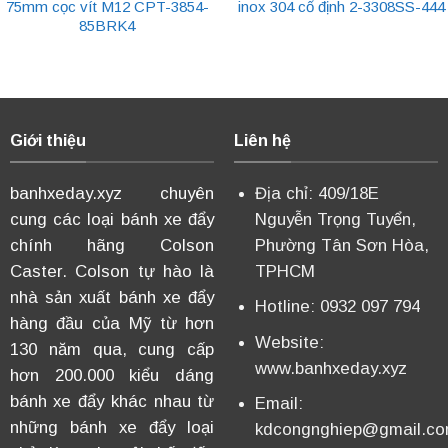
75mm cọc vít M12 CPT-3854-
inox 304 cố định 2-3308SS-444
85BRK4
Giới thiệu
Liên hệ
banhxeday.xyz chuyên
Địa chỉ: 409/18E
cung các loại bánh xe đẩy
Nguyễn Trọng Tuyển,
chính hãng Colson
Phường Tân Sơn Hòa,
Caster. Colson tự hào là
TPHCM
nhà sản xuất bánh xe đẩy
Hotline: 0932 097 794
hàng đầu của Mỹ từ hơn
Website:
130 năm qua, cung cấp
www.banhxeday.xyz
hơn 200.000 kiểu dáng
bánh xe đẩy khác nhau từ
Email:
những bánh xe đẩy loại
kdcongnghiep@gmail.c