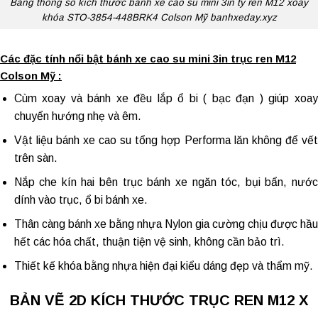
Bảng thông số kích thước bánh xe cao su mini 3in ty ren M12 xoay
khóa STO-3854-448BRK4 Colson Mỹ banhxeday.xyz
Các đặc tính nổi bật bánh xe cao su mini 3in trục ren M12
Colson Mỹ :
Cùm xoay và bánh xe đều lắp ổ bi ( bạc đạn ) giúp xoay
chuyển hướng nhẹ và êm.
Vật liệu
bánh xe cao su tổng hợp
Performa lăn không để vết
trên sàn.
Nắp che kín hai bên trục bánh xe ngăn tóc, bụi bẩn, nước
dính vào trục, ổ bi bánh xe.
Thân càng bánh xe bằng nhựa Nylon gia cường chịu được hầu
hết các hóa chất, thuận tiện vệ sinh, không cần bảo trì.
Thiết kế khóa bằng nhựa hiện đại kiểu dáng đẹp và thẩm mỹ.
BẢN VẼ 2D KÍCH THƯỚC TRỤC REN M12 X