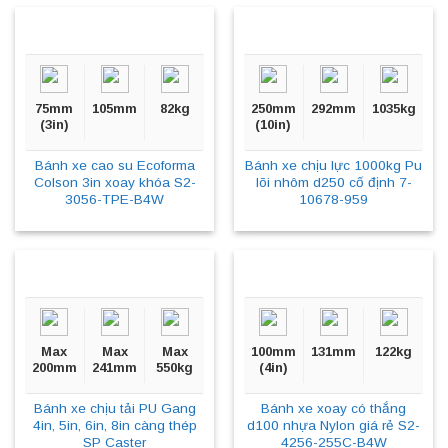
75mm
105mm
82kg
250mm
292mm
1035kg
(3in)
(10in)
Bánh xe cao su Ecoforma
Bánh xe chịu lực 1000kg Pu
Colson 3in xoay khóa S2-
lõi nhôm d250 cố định 7-
3056-TPE-B4W
10678-959
Max
Max
Max
100mm
131mm
122kg
200mm
241mm
550kg
(4in)
Bánh xe chịu tải PU Gang
Bánh xe xoay có thắng
4in, 5in, 6in, 8in càng thép
d100 nhựa Nylon giá rẻ S2-
SP Caster
4256-255C-B4W