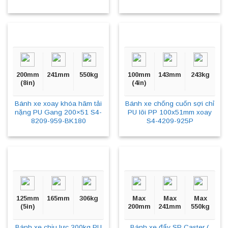
200mm
241mm
550kg
100mm
143mm
243kg
(8in)
(4in)
Bánh xe xoay khóa hãm tải
Bánh xe chống cuốn sợi chỉ
nặng PU Gang 200×51 S4-
PU lõi PP 100x51mm xoay
8209-959-BK180
S4-4209-925P
125mm
165mm
306kg
Max
Max
Max
(5in)
200mm
241mm
550kg
Bánh xe chịu lực 300kg PU
Bánh xe đẩy SP Caster (