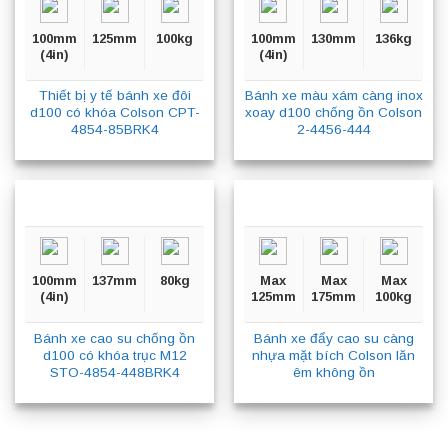
100mm
125mm
100kg
100mm
130mm
136kg
(4in)
(4in)
Thiết bị y tế bánh xe đôi
Bánh xe màu xám càng inox
d100 có khóa Colson CPT-
xoay d100 chống ồn Colson
4854-85BRK4
2-4456-444
100mm
137mm
80kg
Max
Max
Max
(4in)
125mm
175mm
100kg
Bánh xe cao su chống ồn
Bánh xe đẩy cao su càng
d100 có khóa trục M12
nhựa mặt bích Colson lăn
STO-4854-448BRK4
êm không ồn