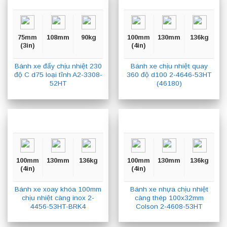
75mm
108mm
90kg
100mm
130mm
136kg
(3in)
(4in)
Bánh xe đẩy chịu nhiệt 230
Bánh xe chịu nhiệt quay
độ C d75 loại tĩnh A2-3308-
360 độ d100 2-4646-53HT
52HT
(46180)
100mm
130mm
136kg
100mm
130mm
136kg
(4in)
(4in)
Bánh xe xoay khóa 100mm
Bánh xe nhựa chịu nhiệt
chịu nhiệt càng inox 2-
càng thép 100x32mm
4456-53HT-BRK4
Colson 2-4608-53HT