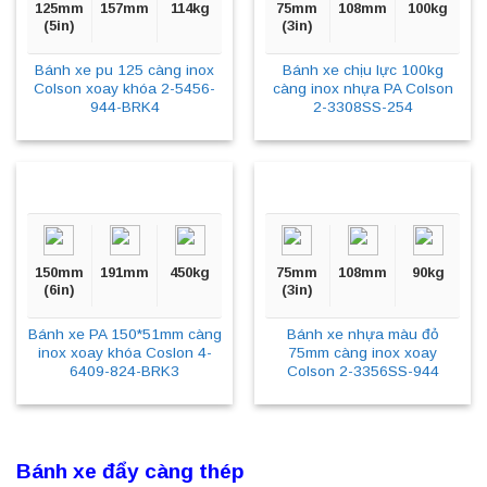
125mm
157mm
114kg
75mm
108mm
100kg
(5in)
(3in)
Bánh xe pu 125 càng inox
Bánh xe chịu lực 100kg
Colson xoay khóa 2-5456-
càng inox nhựa PA Colson
944-BRK4
2-3308SS-254
150mm
191mm
450kg
75mm
108mm
90kg
(6in)
(3in)
Bánh xe PA 150*51mm càng
Bánh xe nhựa màu đỏ
inox xoay khóa Coslon 4-
75mm càng inox xoay
6409-824-BRK3
Colson 2-3356SS-944
Bánh xe đẩy càng thép