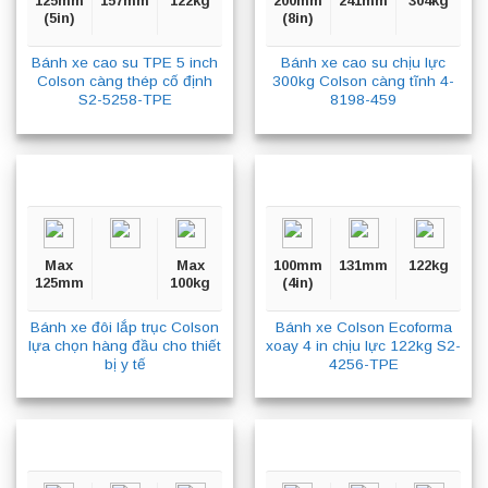
125mm
157mm
122kg
200mm
241mm
304kg
(5in)
(8in)
Bánh xe cao su TPE 5 inch
Bánh xe cao su chịu lực
Colson càng thép cố định
300kg Colson càng tĩnh 4-
S2-5258-TPE
8198-459
Max
Max
100mm
131mm
122kg
125mm
100kg
(4in)
Bánh xe đôi lắp trục Colson
Bánh xe Colson Ecoforma
lựa chọn hàng đầu cho thiết
xoay 4 in chịu lực 122kg S2-
bị y tế
4256-TPE