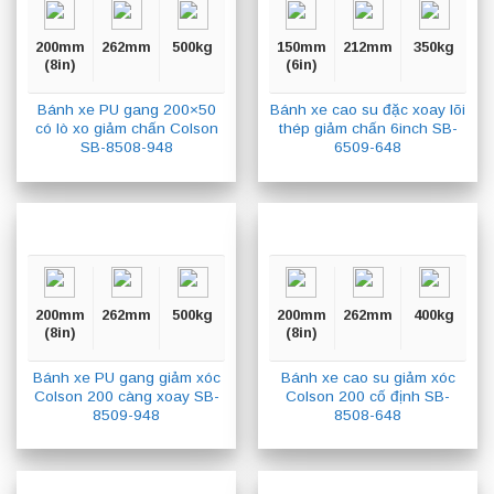
200mm
262mm
500kg
150mm
212mm
350kg
(8in)
(6in)
Bánh xe PU gang 200×50
Bánh xe cao su đặc xoay lõi
có lò xo giảm chấn Colson
thép giảm chấn 6inch SB-
SB-8508-948
6509-648
200mm
262mm
500kg
200mm
262mm
400kg
(8in)
(8in)
Bánh xe PU gang giảm xóc
Bánh xe cao su giảm xóc
Colson 200 càng xoay SB-
Colson 200 cố định SB-
8509-948
8508-648