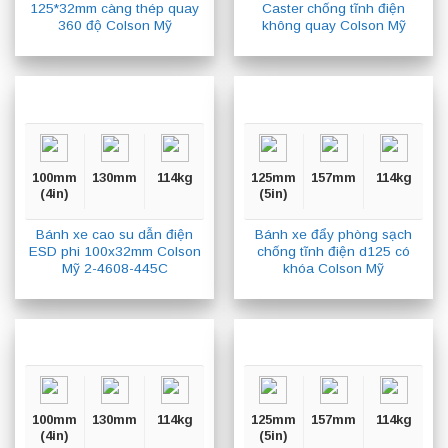
125*32mm càng thép quay
Caster chống tĩnh điện
360 độ Colson Mỹ
không quay Colson Mỹ
100mm
130mm
114kg
125mm
157mm
114kg
(4in)
(5in)
Bánh xe cao su dẫn điện
Bánh xe đẩy phòng sạch
ESD phi 100x32mm Colson
chống tĩnh điện d125 có
Mỹ 2-4608-445C
khóa Colson Mỹ
100mm
130mm
114kg
125mm
157mm
114kg
(4in)
(5in)