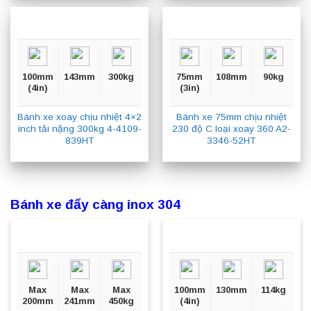
100mm
143mm
300kg
75mm
108mm
90kg
(4in)
(3in)
Bánh xe xoay chịu nhiệt 4×2
Bánh xe 75mm chịu nhiệt
inch tải nặng 300kg 4-4109-
230 độ C loại xoay 360 A2-
839HT
3346-52HT
Bánh xe đẩy càng inox 304
Max
Max
Max
100mm
130mm
114kg
200mm
241mm
450kg
(4in)