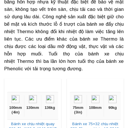
bằng hỗn hợp nhựa kỹ thuật đặc biệt để bảo vệ mặt
sàn, không tạo vết trên sàn, chịu tải cao và thời gian
sử dụng lâu dài. Công nghệ sản xuất đặc biệt giữ cho
bế mặt và kích thước lỗ ổ trượt của
bánh xe đẩy chịu
nhiệt
Thermo không đổi khi nhiệt độ làm việc tăng lên
liên tục. Các ưu điểm khác của bánh xe Thermo là
chịu được các loại dầu mỡ động vật, thực vật và các
hỗn hợp muối. Tuổi thọ của bánh xe chịu
nhiệt Thermo thì ba lần lớn hơn tuổi thọ của bánh xe
Phenolic với tải trọng tương đương.
100mm
130mm
136kg
75mm
108mm
90kg
(4in)
(3in)
Bánh xe chịu nhiệt quay
Bánh xe 75×32 chịu nhiệt