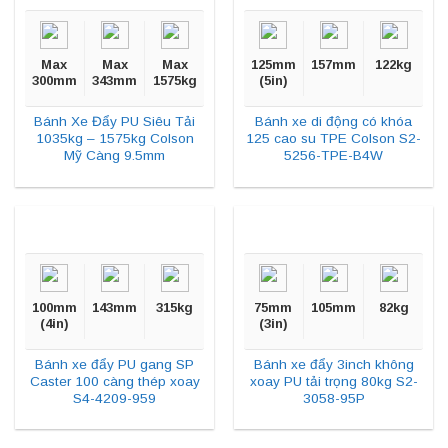
Max
Max
Max
125mm
157mm
122kg
300mm
343mm
1575kg
(5in)
Bánh Xe Đẩy PU Siêu Tải
Bánh xe di động có khóa
1035kg – 1575kg Colson
125 cao su TPE Colson S2-
Mỹ Càng 9.5mm
5256-TPE-B4W
100mm
143mm
315kg
75mm
105mm
82kg
(4in)
(3in)
Bánh xe đẩy PU gang SP
Bánh xe đẩy 3inch không
Caster 100 càng thép xoay
xoay PU tải trọng 80kg S2-
S4-4209-959
3058-95P