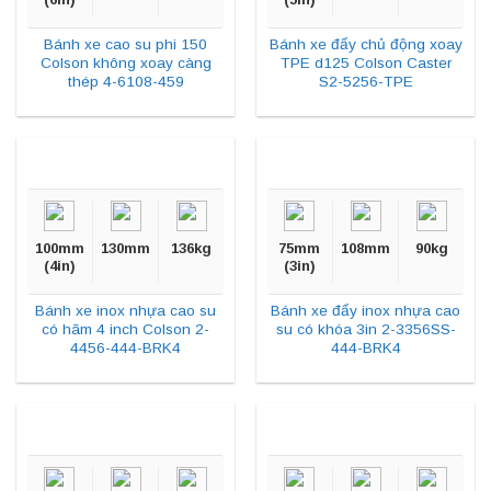
Bánh xe cao su phi 150
Bánh xe đẩy chủ động xoay
Colson không xoay càng
TPE d125 Colson Caster
thép 4-6108-459
S2-5256-TPE
100mm
130mm
136kg
75mm
108mm
90kg
(4in)
(3in)
Bánh xe inox nhựa cao su
Bánh xe đẩy inox nhựa cao
có hãm 4 inch Colson 2-
su có khóa 3in 2-3356SS-
4456-444-BRK4
444-BRK4