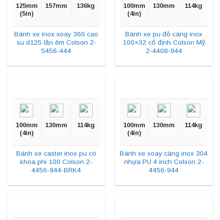
125mm
157mm
136kg
100mm
130mm
114kg
(5in)
(4in)
Bánh xe inox xoay 360 cao
Bánh xe pu đỏ càng inox
su d125 lăn êm Colson 2-
100×32 cố định Colson Mỹ
5456-444
2-4408-944
100mm
130mm
114kg
100mm
130mm
114kg
(4in)
(4in)
Bánh xe caster inox pu có
Bánh xe xoay càng inox 304
khóa phi 100 Colson 2-
nhựa PU 4 inch Colson 2-
4456-944-BRK4
4456-944