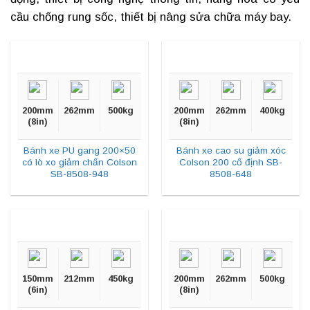
cầu chống rung sốc, thiết bị nâng sửa chữa máy bay.
200mm
262mm
500kg
200mm
262mm
400kg
(8in)
(8in)
Bánh xe PU gang 200×50
Bánh xe cao su giảm xóc
có lò xo giảm chấn Colson
Colson 200 cố định SB-
SB-8508-948
8508-648
150mm
212mm
450kg
200mm
262mm
500kg
(6in)
(8in)