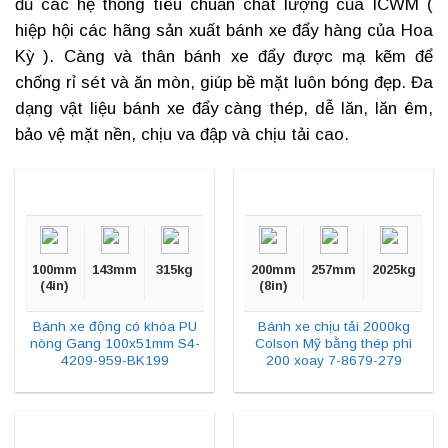
đủ các hệ thống tiêu chuẩn chất lượng của ICWM (
hiệp hội các hãng sản xuất
bánh xe đẩy hàng
của Hoa
Kỳ ). Càng và thân bánh xe đẩy được mạ kẽm để
chống rỉ sét và ăn mòn, giúp bề mặt luôn bóng đẹp. Đa
dạng vật liệu
bánh xe đẩy càng thép
, dễ lăn, lăn êm,
bảo vệ mặt nền, chịu va đập và chịu tải cao.
100mm
143mm
315kg
200mm
257mm
2025kg
(4in)
(8in)
Bánh xe động có khóa PU
Bánh xe chịu tải 2000kg
nòng Gang 100x51mm S4-
Colson Mỹ bằng thép phi
4209-959-BK199
200 xoay 7-8679-279