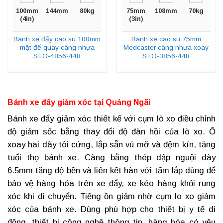
100mm
144mm
80kg
75mm
108mm
70kg
(4in)
(3in)
Bánh xe đẩy cao su 100mm
Bánh xe cao su 75mm
mặt đế quay càng nhựa
Medcaster càng nhựa xoay
STO-4856-448
STO-3856-448
Bánh xe đẩy giảm xóc tại
Quảng Ngãi
Bánh xe đẩy giảm xóc
thiết kế với cụm lò xo điều chỉnh
độ giảm sốc bằng thay đổi độ đàn hồi của lò xo. Ổ
xoay hai dãy tôi cứng, lắp sẵn vú mỡ và đệm kín, tăng
tuổi thọ bánh xe. Càng bằng thép dập nguội dày
6.5mm tăng độ bền và liên kết hàn với tấm lắp dùng để
bảo vệ hàng hóa trên xe đẩy, xe kéo hàng khỏi rung
xóc khi di chuyển. Tiếng ồn giảm nhờ cụm lo xo giảm
xóc của bánh xe. Dùng phù hợp cho thiết bị y tế di
động, thiết bị công nghệ thông tin, hàng hóa có yêu