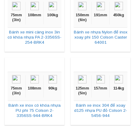
75mm
108mm
100kg
150mm
191mm
450kg
(3in)
(6in)
Bánh xe mini càng inox 3in
Bánh xe nhựa Nylon đế inox
có khóa nhựa PA 2-3356SS-
xoay phi 150 Colson Caster
254-BRK4
64001
75mm
108mm
90kg
125mm
157mm
114kg
(3in)
(5in)
Bánh xe inox có khóa nhựa
Bánh xe inox 304 đế xoay
PU phi 75 Colson 2-
d125 nhựa PU đỏ Colson 2-
3356SS-944-BRK4
5456-944