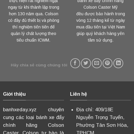
thực hiện rất nghiêm ngặt
bánh xe đẩy chính hãng
ngay từ khi thành lập trong
Colson Caster Mỹ
hơn 130 năm qua. Colson
đều được bảo hành trong
có đầy đủ thiết bị và phòng
vòng 12 tháng kể từ ngày
thí nghiệm tiên tiến để
mua đầu tiên tại Việt Nam
quản lý chất lượng theo
giúp quý khách hàng yên
tiêu chuẩn ICWM.
tâm sử dụng.
Hãy chia sẻ cùng chúng tôi
Giới thiệu
Liên hệ
banhxeday.xyz chuyên
Địa chỉ: 409/18E
cung các loại bánh xe đẩy
Nguyễn Trọng Tuyển,
chính hãng Colson
Phường Tân Sơn Hòa,
Caster. Colson tự hào là
TPHCM