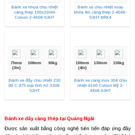
Bánh xe nhựa chịu nhiệt
Bánh xe chịu nhiệt xoay
càng thép 100x32mm
khóa 4in càng thép 2-4646-
Colson 2-4608-53HT
53HT-BRK4
75mm
108mm
90kg
100mm
130mm
136kg
(3in)
(4in)
Bánh xe đẩy chịu nhiệt 230
Bánh xe càng inox 304 chịu
độ C d75 loại tĩnh A2-3308-
nhiệt d100 Colson Mỹ 2-
52HT
4408-53HT
Bánh xe đẩy càng thép tại
Quảng Ngãi
Được sản xuất bằng công nghệ tiên tiến đáp ứng đầy