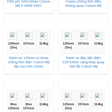
ESD phi 100x32mm Colson
Caster chống tĩnh điện
Mỹ 2-4608-445C
không quay Colson Mỹ
125mm
157mm
114kg
125mm
157mm
114kg
(5in)
(5in)
Bánh xe 125mm có khóa
Bánh xe đẩy dẫn điện
chống tĩnh điện Colson Mỹ
125*32mm càng thép quay
lắp trục tròn 22mm
360 độ Colson Mỹ
Max
Max
114kg
125mm
157mm
114kg
125mm
157mm
(5in)