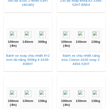
360 độ d100 2-4646-53HT
230 độ xoay khóa A2-3346-
(46180)
52HT-BRK4
100mm
143mm
300kg
100mm
130mm
136kg
(4in)
(4in)
Bánh xe xoay chịu nhiệt 4×2
Bánh xe chịu nhiệt càng
inch tải nặng 300kg 4-4109-
inox Colson d100 xoay 2-
839HT
4456-53HT
100mm
130mm
136kg
100mm
130mm
136kg
(4in)
(4in)