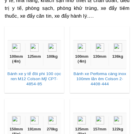
y tế
, nhà hàng, khách sạn như thiết bị chẩn đoán, điều
trị y tế, phòng sạch, phòng khử trùng, xe đẩy tiêm
thuốc, xe đẩy căn tin, xe đẩy hành lý….
100mm
125mm
100kg
100mm
130mm
136kg
(4in)
(4in)
Bánh xe y tế đôi phi 100 cọc
Bánh xe Performa càng inox
ren M12 Colson Mỹ CPT-
100mm lăn êm Colson 2-
4854-85
4408-444
150mm
191mm
270kg
125mm
157mm
122kg
(6in)
(5in)