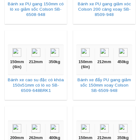
Bánh xe PU gang 150mm có
Bánh xe PU gang giảm xóc
lò xo giảm sốc Colson SB-
Colson 200 càng xoay SB-
6508-948
8509-948
150mm
212mm
350kg
150mm
212mm
450kg
(6in)
(6in)
Bánh xe cao su đặc có khóa
Bánh xe đẩy PU gang giảm
150x51mm có lò xo SB-
sốc 150mm xoay Colson
6509-648BRK1
SB-6509-948
200mm
262mm
400kg
150mm
212mm
350kg