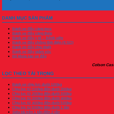
DANH MỤC SẢN PHẨM
Bánh xe đẩy càng inox
Bánh xe đẩy càng thép
Bánh xe đẩy y tế – Bệnh viện
Bánh xe đẩy chống tĩnh điện (ESD)
Bánh xe đẩy chịu nhiệt
Bánh xe đẩy giảm xóc
Bộ khóa sàn xe đẩy
Colson Cast
LỌC THEO TẢI TRỌNG
Bánh xe chịu lực dưới 100kg
Chịu lực từ 100kg đến dưới 200kg
Chịu lực từ 200kg đến dưới 300kg
Chịu lực từ 300kg đến dưới 400kg
Chịu lực từ 400kg đến dưới 500kg
Chịu lực từ 500kg đến dưới 1 tấn
Siêu tải trên 1 tấn đến 2 tấn