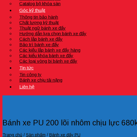
Catalog bộ khóa sàn
Góc kỹ thuật
Thông tin bảo hành
Chất lượng kỹ thuật
Thuật ngữ bánh xe đẩy
Hướng dẫn lựa chọn bánh xe đẩy
Cách lắp bánh xe đẩy
Bảo trì bánh xe đẩy
Các kiểu lắp bánh xe đẩy hàng
Các kiểu khóa bánh xe đẩy
Các loại vòng bi bánh xe đẩy
Tin tức
Tin công ty
Bánh xe chịu tải nặng
Liên hệ
Bánh xe PU 200 lõi nhôm chịu lực 680
Trang chủ
/
Sản phẩm
/
Bánh xe đẩy PU