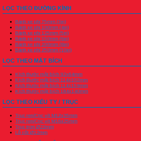
LỌC THEO ĐƯỜNG KÍNH
Bánh xe phi 75mm (3in)
Bánh xe phi 100mm (4in)
Bánh xe phi 125mm (5in)
Bánh xe phi 150mm (6in)
Bánh xe phi 200mm (8in)
Bánh xe phi 250mm (10in)
LỌC THEO MẶT BÍCH
Kích thước mặt bích 92x64mm
Kích thước mặt bích 114x102mm
Kích thước mặt bích 114x159mm
Kích thước mặt bích 184x140mm
LỌC THEO KIỂU TY / TRỤC
Trục ren/Cọc vít M12x25mm
Trục ren/Cọc vít M16x25mm
Trục trơn Ø22mm
Lỗ cốt Ø12mm