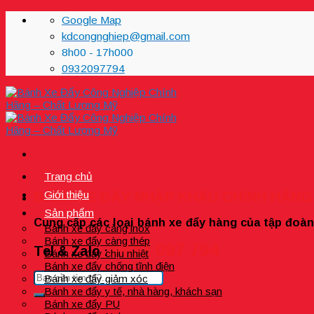
Skip
Google Map
to
kdcongnghiep@gmail.com
content
8h00 - 17h000
0932097794
Trang chủ
Giới thiệu
BÁNH XE ĐẨY NHẬP KHẨU CHÍNH HÃNG
Sản phẩm
Cung cấp các loại bánh xe đẩy hàng của tập đoà
Bánh xe đẩy càng inox
Bánh xe đẩy càng thép
0932 097 794
Tel & Zalo
:
Bánh xe đẩy chịu nhiệt
Bánh xe đẩy chống tĩnh điện
Bánh xe đẩy giảm xóc
Bánh xe đẩy y tế, nhà hàng, khách sạn
Bánh xe đẩy PU