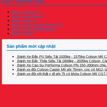
LỌC THEO VẬT LIỆU
Bánh xe nhựa PU
Bánh xe PA (Nylon)
Bánh xe cao su
Bánh xe cao su dẫn điện (ESD)
Bánh xe chịu nhiệt Thermo
Bánh xe thép
Sản phẩm mới cập nhật
Bánh Xe Đẩy PU Siêu Tải 1035kg - 1575kg Colson Mỹ 
Bánh Xe Đẩy Thép Siêu Tải 1800kg - 2025kg Colson, 
Bánh Xe Cao Su Performa Colson Phi 150-200mm chịu 
Bánh xe đôi Colson Caster Mỹ phi 75mm, cọc vít M12, tả
Bánh xe đôi nội thất y tế phi 75 có khóa Colson Mỹ CG