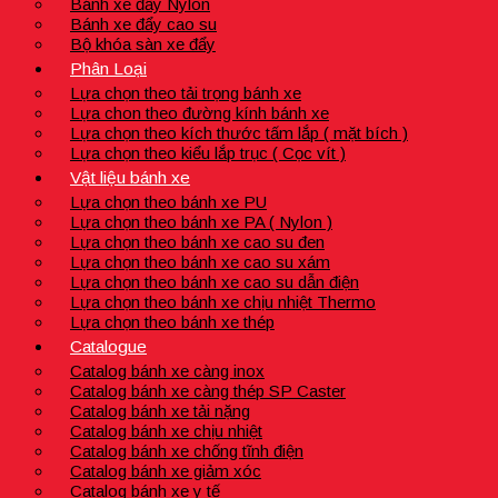
Bánh xe đẩy Nylon
Bánh xe đẩy cao su
Bộ khóa sàn xe đẩy
Phân Loại
Lựa chọn theo tải trọng bánh xe
Lựa chon theo đường kính bánh xe
Lựa chọn theo kích thước tấm lắp ( mặt bích )
Lựa chọn theo kiểu lắp trục ( Cọc vít )
Vật liệu bánh xe
Lựa chọn theo bánh xe PU
Lựa chọn theo bánh xe PA ( Nylon )
Lựa chọn theo bánh xe cao su đen
Lựa chọn theo bánh xe cao su xám
Lựa chọn theo bánh xe cao su dẫn điện
Lựa chọn theo bánh xe chịu nhiệt Thermo
Lựa chọn theo bánh xe thép
Catalogue
Catalog bánh xe càng inox
Catalog bánh xe càng thép SP Caster
Catalog bánh xe tải nặng
Catalog bánh xe chịu nhiệt
Catalog bánh xe chống tĩnh điện
Catalog bánh xe giảm xóc
Catalog bánh xe y tế