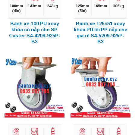
100mm
143mm
243kg
125mm
165mm
306kg
(4in)
(5in)
Bánh xe 100 PU xoay
Bánh xe 125×51 xoay
khóa có nắp che SP
khóa PU lõi PP nắp che
Caster S4-4209-925P-
giá rẻ S4-5209-925P-
B3
B3