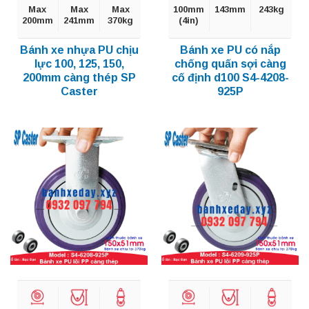
Max
Max
Max
100mm
143mm
243kg
200mm
241mm
370kg
(4in)
Bánh xe nhựa PU chịu
Bánh xe PU có nắp
lực 100, 125, 150,
chống quấn sợi càng
200mm càng thép SP
cố định d100 S4-4208-
Caster
925P