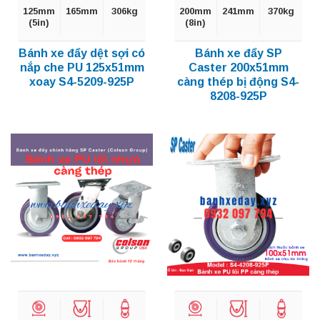
125mm
165mm
306kg
200mm
241mm
370kg
(5in)
(8in)
Bánh xe đẩy dệt sợi có
Bánh xe đẩy SP
nắp che PU 125x51mm
Caster 200x51mm
xoay S4-5209-925P
càng thép bị động S4-
8208-925P