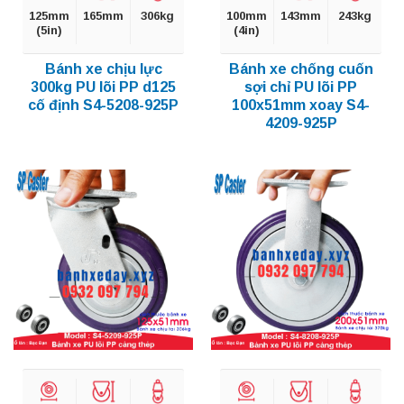
125mm
165mm
306kg
100mm
143mm
243kg
(5in)
(4in)
Bánh xe chịu lực
Bánh xe chống cuốn
300kg PU lõi PP d125
sợi chỉ PU lõi PP
cố định S4-5208-925P
100x51mm xoay S4-
4209-925P