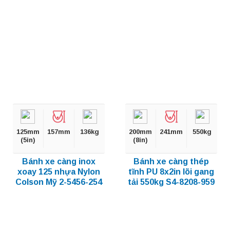
125mm
157mm
136kg
200mm
241mm
550kg
(5in)
(8in)
Bánh xe càng inox
Bánh xe càng thép
xoay 125 nhựa Nylon
tĩnh PU 8x2in lõi gang
Colson Mỹ 2-5456-254
tải 550kg S4-8208-959