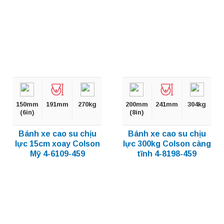
150mm
191mm
270kg
200mm
241mm
304kg
(6in)
(8in)
Bánh xe cao su chịu
Bánh xe cao su chịu
lực 15cm xoay Colson
lực 300kg Colson càng
Mỹ 4-6109-459
tĩnh 4-8198-459