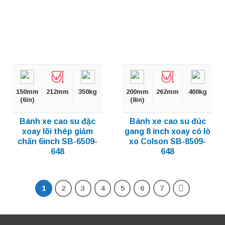
150mm
212mm
350kg
200mm
262mm
400kg
(6in)
(8in)
Bánh xe cao su đặc
Bánh xe cao su đúc
xoay lõi thép giảm
gang 8 inch xoay có lò
chấn 6inch SB-6509-
xo Colson SB-8509-
648
648
1
2
3
4
5
6
7