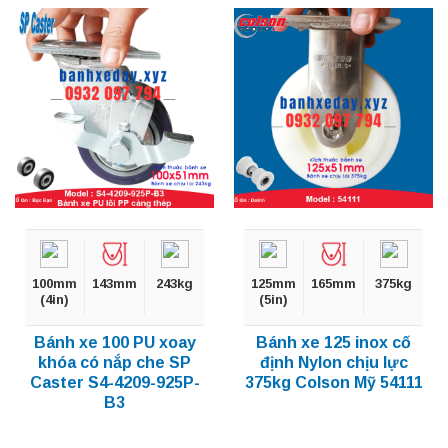
100mm
143mm
243kg
125mm
165mm
375kg
(4in)
(5in)
Bánh xe 100 PU xoay
Bánh xe 125 inox cố
khóa có nắp che SP
định Nylon chịu lực
Caster S4-4209-925P-
375kg Colson Mỹ 54111
B3