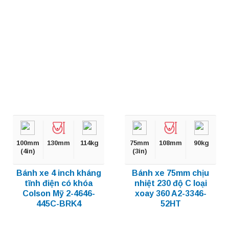
100mm
130mm
114kg
75mm
108mm
90kg
(4in)
(3in)
Bánh xe 4 inch kháng
Bánh xe 75mm chịu
tĩnh điện có khóa
nhiệt 230 độ C loại
Colson Mỹ 2-4646-
xoay 360 A2-3346-
445C-BRK4
52HT