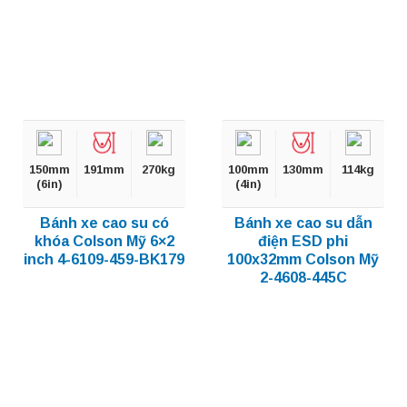
150mm
191mm
270kg
100mm
130mm
114kg
(6in)
(4in)
Bánh xe cao su có
Bánh xe cao su dẫn
khóa Colson Mỹ 6×2
điện ESD phi
inch 4-6109-459-BK179
100x32mm Colson Mỹ
2-4608-445C