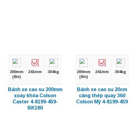
200mm
241mm
304kg
200mm
241mm
304kg
(8in)
(8in)
Bánh xe cao su 200mm
Bánh xe cao su 20cm
xoay khóa Colson
càng thép quay 360
Caster 4-8199-459-
Colson Mỹ 4-8199-459
BK180