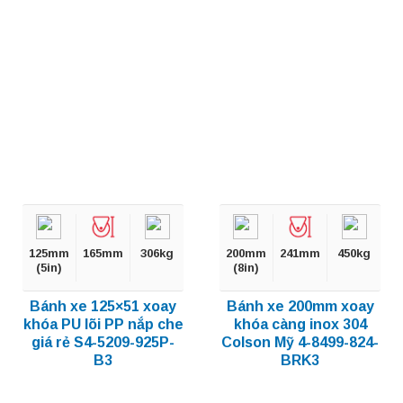
125mm
165mm
306kg
200mm
241mm
450kg
(5in)
(8in)
Bánh xe 125×51 xoay
Bánh xe 200mm xoay
khóa PU lõi PP nắp che
khóa càng inox 304
giá rẻ S4-5209-925P-
Colson Mỹ 4-8499-824-
B3
BRK3