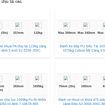
chịu tải cao.
(5in)
157mm
122kg
Max 300mm
Max 343mm
Max 
xe nhựa PA chịu tải 122kg càng
Bánh Xe Đẩy PU Siêu Tải 103
ố định 5 inch S2-5258-255C
1575kg Colson Mỹ Càng 9.
mm
292mm
1035kg
75mm (3in)
105mm
8
in)
xe chịu lực 1000kg Pu lõi nhôm
Bánh xe nhựa có khóa d75 màu
d250 cố định 7-10678-959
càng thép S2-3056-255C-B