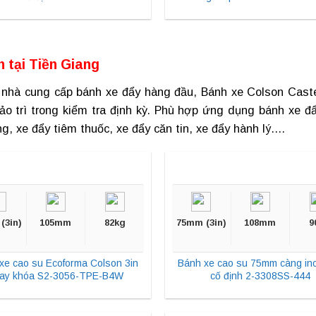
n tại
Tiền Giang
 nhà cung cấp bánh xe đẩy hàng đầu, Bánh xe Colson Caste
o trì trong kiểm tra định kỳ. Phù hợp ứng dụng
bánh xe đẩ
ng, xe đẩy tiêm thuốc, xe đẩy căn tin, xe đẩy hành lý….
(3in)
105mm
82kg
75mm (3in)
108mm
9
xe cao su Ecoforma Colson 3in
Bánh xe cao su 75mm càng in
ay khóa S2-3056-TPE-B4W
cố định 2-3308SS-444