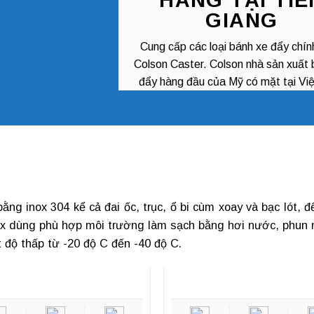
HÀNG TẠI TIỀ
GIANG
Cung cấp các loại
bánh xe đẩy chín
Colson Caster. Colson nhà sản xuất 
đẩy hàng đầu của Mỹ có mặt tại Vi
bằng inox 304 kể cả đai ốc, trục, ổ bi cùm xoay và bạc lót,
x
dùng phù hợp môi trường làm sạch bằng hơi nước, phun m
t độ thấp từ -20 độ C đến -40 độ C.