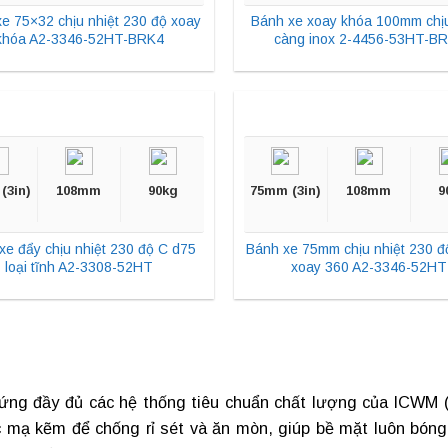
e 75×32 chịu nhiệt 230 độ xoay
Bánh xe xoay khóa 100mm chịu
khóa A2-3346-52HT-BRK4
càng inox 2-4456-53HT-B
(3in)
108mm
90kg
75mm (3in)
108mm
9
xe đẩy chịu nhiệt 230 độ C d75
Bánh xe 75mm chịu nhiệt 230 độ
loại tĩnh A2-3308-52HT
xoay 360 A2-3346-52HT
ứng đầy đủ các hệ thống tiêu chuẩn chất lượng của ICWM (
 mạ kẽm để chống rỉ sét và ăn mòn, giúp bề mặt luôn bóng