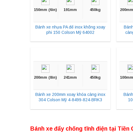
150mm (6in)
191mm
450kg
200mm 
Bánh xe nhựa PA đế inox không xoay
Bánh
phi 150 Colson Mỹ 64002
càn
200mm (8in)
241mm
450kg
100mm 
Bánh xe 200mm xoay khóa càng inox
Bánh
304 Colson Mỹ 4-8499-824-BRK3
10
Bánh xe đẩy chống tĩnh điện tại
Tiền 