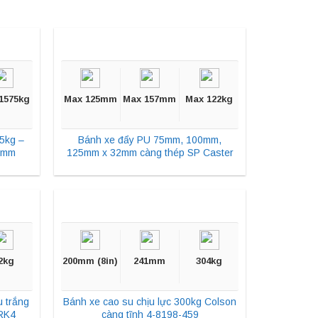
1575kg
Max 125mm
Max 157mm
Max 122kg
5kg –
Bánh xe đẩy PU 75mm, 100mm,
5mm
125mm x 32mm càng thép SP Caster
2kg
200mm (8in)
241mm
304kg
 trắng
Bánh xe cao su chịu lực 300kg Colson
RK4
càng tĩnh 4-8198-459