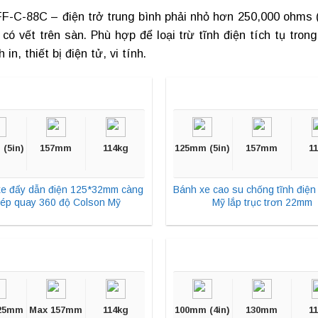
FF-C-88C – điện trở trung bình phải nhỏ hơn 250,000 ohms 
ó vết trên sàn. Phù hợp để loại trừ tĩnh điện tích tụ tron
in, thiết bị điện tử, vi tính.
(5in)
157mm
114kg
125mm (5in)
157mm
1
e đẩy dẫn điện 125*32mm càng
Bánh xe cao su chống tĩnh điện
hép quay 360 độ Colson Mỹ
Mỹ lắp trục trơn 22mm
25mm
Max 157mm
114kg
100mm (4in)
130mm
1