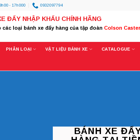
8h00 - 17h000
0932097794
XE ĐẨY NHẬP KHẨU CHÍNH HÃNG
 các loại bánh xe đẩy hàng của tập đoàn
Colson Caste
PHÂN LOẠI
VẬT LIỆU BÁNH XE
CATALOGUE
BÁNH XE ĐẨ