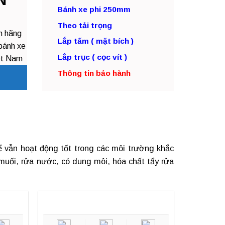
N
Bánh xe phi 250mm
Theo tải trọng
h hãng
Lắp tấm ( mặt bích )
bánh xe
Lắp trục ( cọc vít )
ệt Nam
Thông tin bảo hành
 để vẫn hoạt động tốt trong các môi trường khắc
uối, rửa nước, có dung môi, hóa chất tẩy rửa