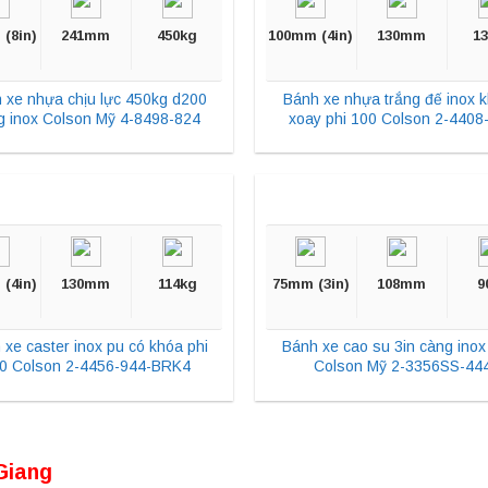
(8in)
241mm
450kg
100mm (4in)
130mm
1
 xe nhựa chịu lực 450kg d200
Bánh xe nhựa trắng đế inox 
g inox Colson Mỹ 4-8498-824
xoay phi 100 Colson 2-4408
(4in)
130mm
114kg
75mm (3in)
108mm
9
 xe caster inox pu có khóa phi
Bánh xe cao su 3in càng inox
0 Colson 2-4456-944-BRK4
Colson Mỹ 2-3356SS-44
Giang