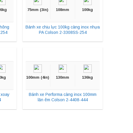
36kg
75mm (3in)
108mm
100kg
không
Bánh xe chịu lực 100kg càng inox nhựa
-254
PA Colson 2-3308SS-254
0kg
100mm (4in)
130mm
136kg
 xoay
Bánh xe Performa càng inox 100mm
4
lăn êm Colson 2-4408-444