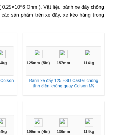
( 0.25×10^6 Ohm ). Vật liệu
bánh xe đẩy chống
g các sản phẩm trên xe đẩy, xe kéo hàng trong
14kg
125mm (5in)
157mm
114kg
 Colson
Bánh xe đẩy 125 ESD Caster chống
tĩnh điện không quay Colson Mỹ
14kg
100mm (4in)
130mm
114kg