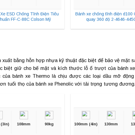
Xe ESD Chống Tĩnh Điện Tiêu
Bánh xe chống tĩnh điện d100 
huẩn FF-C-88C Colson Mỹ
quay 360 độ 2-4646-445
uất bằng hỗn hợp nhựa kỹ thuật đặc biệt để bảo vệ mặt sàn,
c biệt giữ cho bế mặt và kích thước lỗ ổ trượt của
bánh xe
ác của bánh xe Thermo là chịu được các loại dầu mỡ động 
hơn tuổi thọ của bánh xe Phenolic với tải trọng tương đương
(3in)
108mm
90kg
100mm (4in)
130mm
1