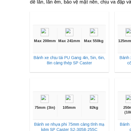
dễ lăn, lăn êm, bảo vệ mặt nền, chịu va đập và 
Max 200mm
Max 241mm
Max 550kg
125mm 
Bánh xe chịu tải PU Gang 4in, 5in, 6in,
Bánh 
8in càng thép SP Caster
c
75mm (3in)
105mm
82kg
250
(10
Bánh xe nhựa phi 75mm càng tĩnh mạ
Bánh 
kẽm SP Caster S2-3058-255C