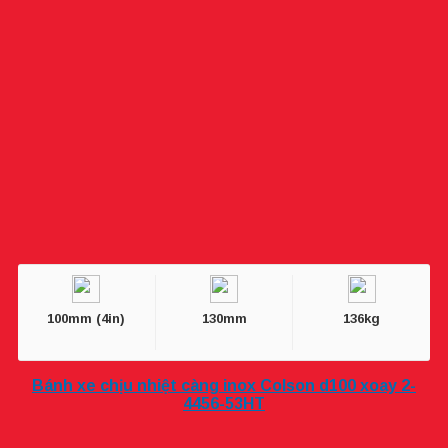
100mm (4in)
130mm
136kg
Bánh xe chịu nhiệt càng inox Colson d100 xoay 2-
4456-53HT