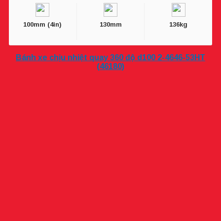
100mm (4in)
130mm
136kg
Bánh xe chịu nhiệt quay 360 độ d100 2-4646-53HT
(46180)