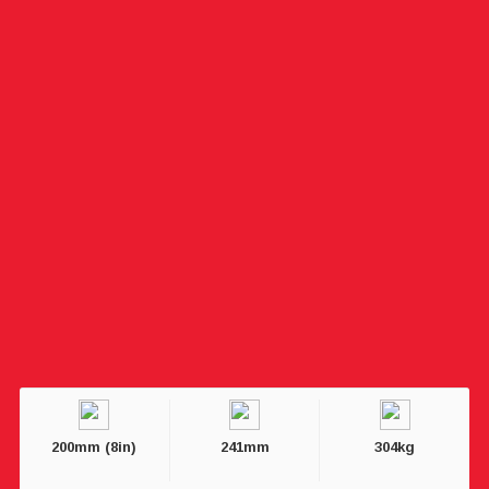
200mm (8in)
241mm
304kg