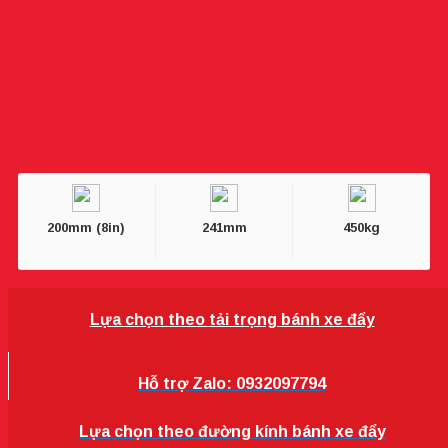
200mm (8in)
241mm
450kg
Bánh xe đẩy 200mm xoay nhựa PA càng inox Colson
Mỹ 4-8499-824
Lựa chọn theo tải trọng bánh xe đẩy
Hỗ trợ Zalo: 0932097794
Lựa chọn theo đường kính bánh xe đẩy