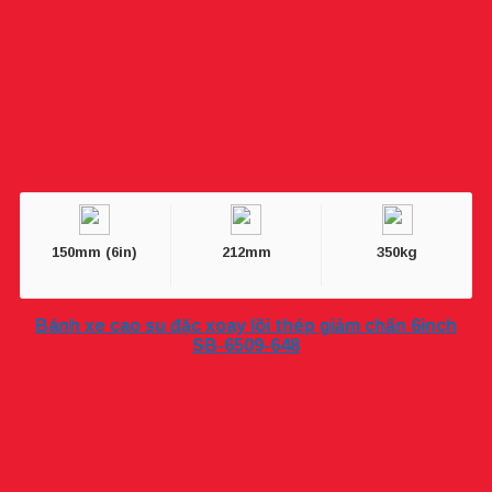
150mm (6in)
212mm
350kg
Bánh xe cao su đặc xoay lõi thép giảm chấn 6inch
SB-6509-648