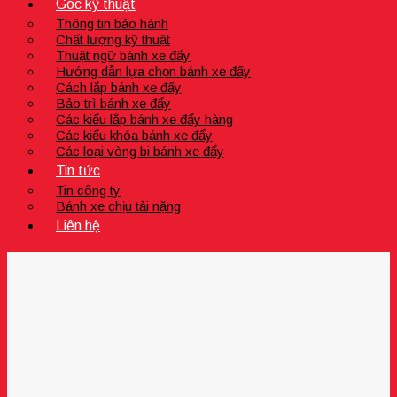
Góc kỹ thuật
Thông tin bảo hành
Chất lượng kỹ thuật
Thuật ngữ bánh xe đẩy
Hướng dẫn lựa chọn bánh xe đẩy
Cách lắp bánh xe đẩy
Bảo trì bánh xe đẩy
Các kiểu lắp bánh xe đẩy hàng
Các kiểu khóa bánh xe đẩy
Các loại vòng bi bánh xe đẩy
Tin tức
Tin công ty
Bánh xe chịu tải nặng
Liên hệ