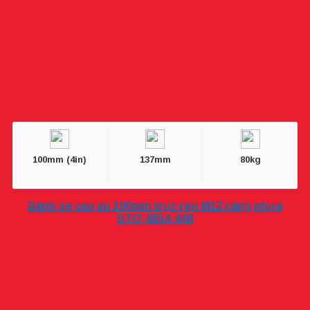
100mm (4in)
137mm
80kg
Bánh xe cao su 100mm trục ren M12 càng nhựa
STO-4854-448