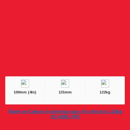
100mm (4in)
131mm
122kg
Bánh xe Colson Ecoforma xoay 4 in chịu lực 122kg
S2-4256-TPE