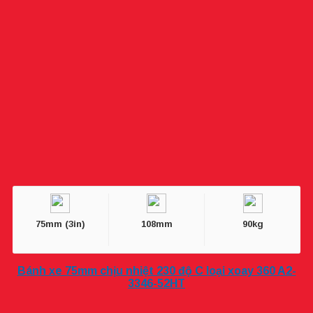
75mm (3in)
108mm
90kg
Bánh xe 75mm chịu nhiệt 230 độ C loại xoay 360 A2-
3346-52HT