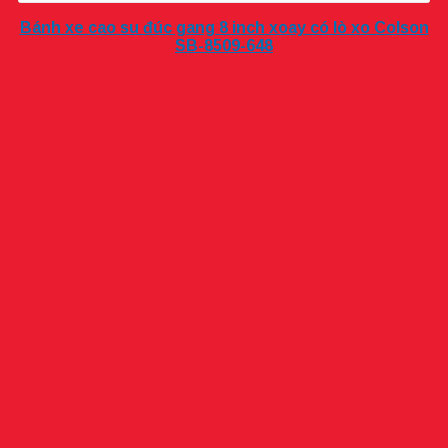
Bánh xe cao su đúc gang 8 inch xoay có lò xo Colson
SB-8509-648