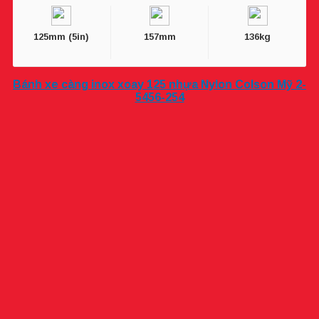
125mm (5in)
157mm
136kg
Bánh xe càng inox xoay 125 nhựa Nylon Colson Mỹ 2-
5456-254