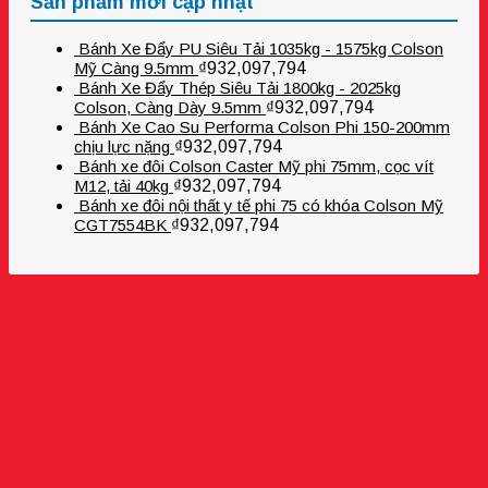
Sản phẩm mới cập nhật
Bánh Xe Đẩy PU Siêu Tải 1035kg - 1575kg Colson
Mỹ Càng 9.5mm
₫
932,097,794
Bánh Xe Đẩy Thép Siêu Tải 1800kg - 2025kg
Colson, Càng Dày 9.5mm
₫
932,097,794
Bánh Xe Cao Su Performa Colson Phi 150-200mm
chịu lực nặng
₫
932,097,794
Bánh xe đôi Colson Caster Mỹ phi 75mm, cọc vít
M12, tải 40kg
₫
932,097,794
Bánh xe đôi nội thất y tế phi 75 có khóa Colson Mỹ
CGT7554BK
₫
932,097,794