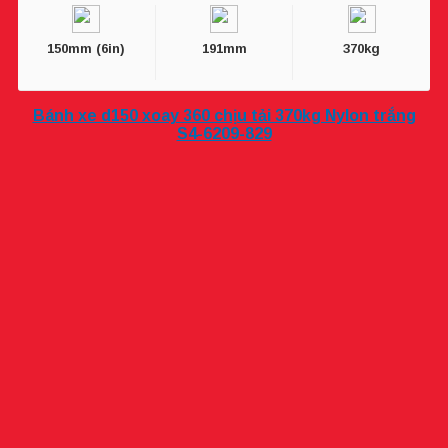
150mm (6in)
191mm
370kg
Bánh xe d150 xoay 360 chịu tải 370kg Nylon trắng
S4-6209-829