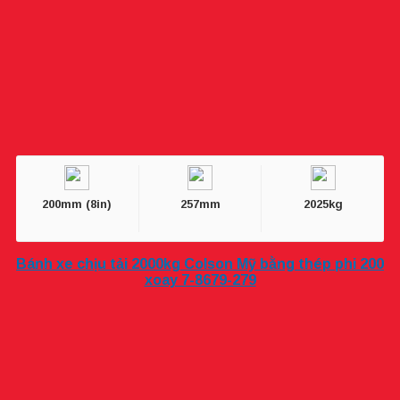
200mm (8in)
257mm
2025kg
Bánh xe chịu tải 2000kg Colson Mỹ bằng thép phi 200
xoay 7-8679-279