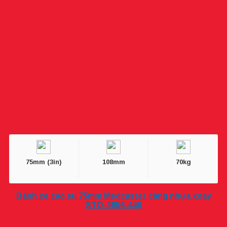
75mm (3in)
108mm
70kg
Bánh xe cao su 75mm Medcaster càng nhựa xoay
STO-3856-448