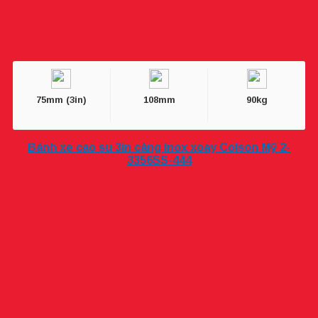
75mm (3in)
108mm
90kg
Bánh xe cao su 3in càng inox xoay Colson Mỹ 2-
3356SS-444