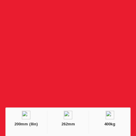
200mm (8in)
262mm
400kg