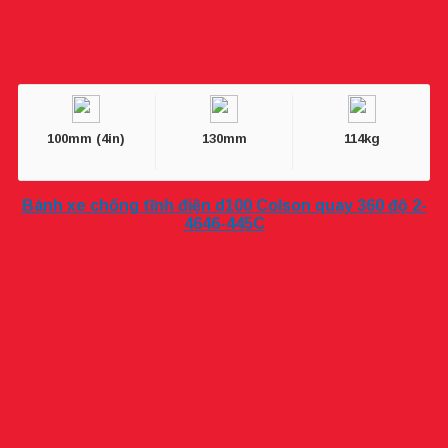
100mm (4in)
130mm
114kg
Bánh xe chống tĩnh điện d100 Colson quay 360 độ 2-
4646-445C