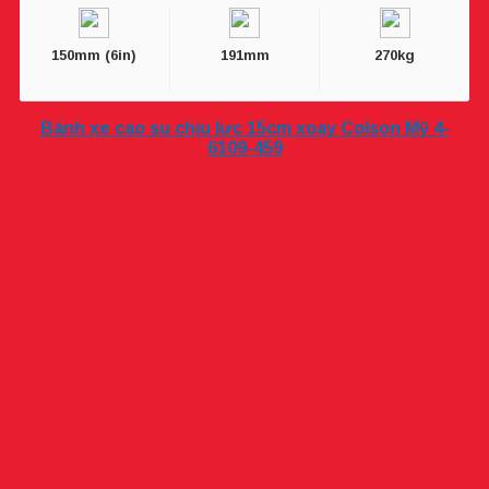
150mm (6in)
191mm
270kg
Bánh xe cao su chịu lực 15cm xoay Colson Mỹ 4-
6109-459