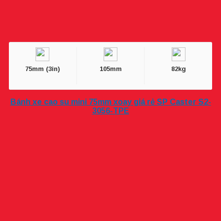
75mm (3in)
105mm
82kg
Bánh xe cao su mini 75mm xoay giá rẻ SP Caster S2-
3056-TPE