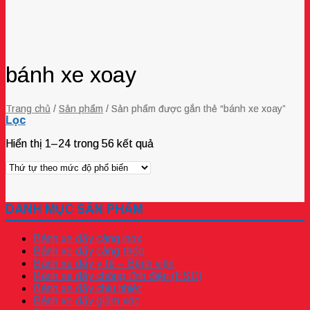
bánh xe xoay
Trang chủ
/
Sản phẩm
/
Sản phẩm được gắn thẻ “bánh xe xoay”
Lọc
Hiển thị 1–24 trong 56 kết quả
DANH MỤC SẢN PHẨM
Bánh xe đẩy càng inox
Bánh xe đẩy càng thép
Bánh xe đẩy y tế – Bệnh viện
Bánh xe đẩy chống tĩnh điện (ESD)
Bánh xe đẩy chịu nhiệt
Bánh xe đẩy giảm xóc