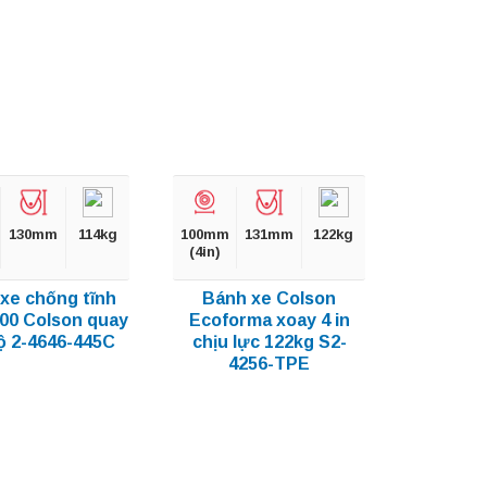
130mm
114kg
100mm
131mm
122kg
(4in)
xe chống tĩnh
Bánh xe Colson
100 Colson quay
Ecoforma xoay 4 in
ộ 2-4646-445C
chịu lực 122kg S2-
4256-TPE