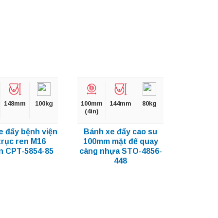
148mm
100kg
100mm
144mm
80kg
(4in)
e đẩy bệnh viện
Bánh xe đẩy cao su
trục ren M16
100mm mặt đế quay
n CPT-5854-85
càng nhựa STO-4856-
448