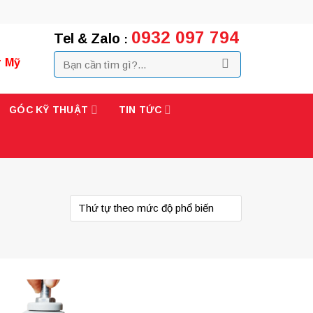
0932 097 794
Tel & Zalo
:
r Mỹ
GÓC KỸ THUẬT
TIN TỨC