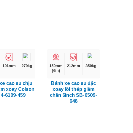
191mm
270kg
150mm
212mm
350kg
(6in)
xe cao su chịu
Bánh xe cao su đặc
cm xoay Colson
xoay lõi thép giảm
 4-6109-459
chấn 6inch SB-6509-
648