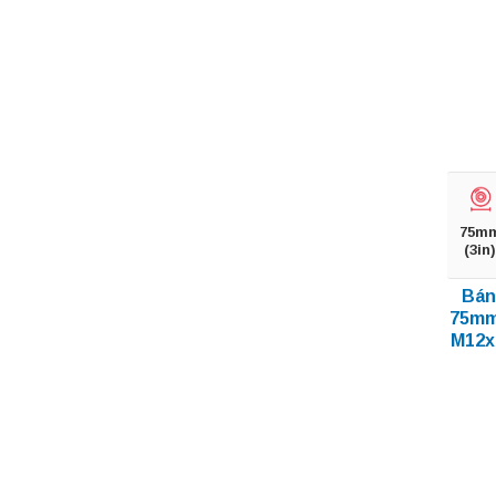
75m
(3in)
Bán
75mm
M12x