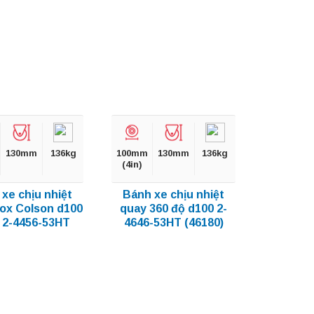
130mm
136kg
100mm
130mm
136kg
(4in)
xe chịu nhiệt
Bánh xe chịu nhiệt
nox Colson d100
quay 360 độ d100 2-
 2-4456-53HT
4646-53HT (46180)