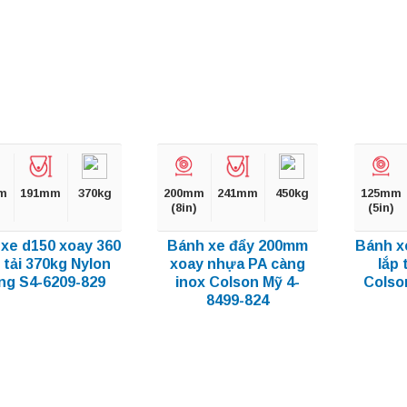
m
191mm
370kg
200mm
241mm
450kg
125mm
(8in)
(5in)
xe d150 xoay 360
Bánh xe đẩy 200mm
Bánh x
 tải 370kg Nylon
xoay nhựa PA càng
lắp 
ng S4-6209-829
inox Colson Mỹ 4-
Colso
8499-824