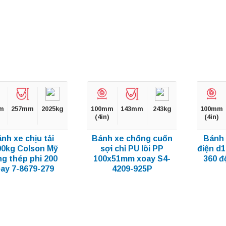
m
257mm
2025kg
100mm
143mm
243kg
100mm
(4in)
(4in)
nh xe chịu tải
Bánh xe chống cuốn
Bánh 
00kg Colson Mỹ
sợi chỉ PU lõi PP
điện d
g thép phi 200
100x51mm xoay S4-
360 đ
ay 7-8679-279
4209-925P