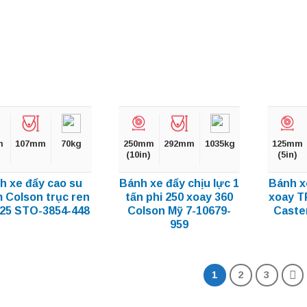
m
107mm
70kg
250mm
292mm
1035kg
125mm
(10in)
(5in)
h xe đẩy cao su
Bánh xe đẩy chịu lực 1
Bánh x
 Colson trục ren
tấn phi 250 xoay 360
xoay T
25 STO-3854-448
Colson Mỹ 7-10679-
Caste
959
1
2
3