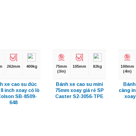
m
262mm
400kg
75mm
105mm
82kg
100mm
(3in)
(4in)
h xe cao su đúc
Bánh xe cao su mini
Bánh 
8 inch xoay có lò
75mm xoay giá rẻ SP
càng i
Colson SB-8509-
Caster S2-3056-TPE
xoay
648