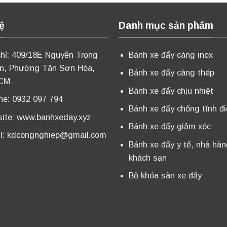
ệ
Danh mục sản phẩm
chỉ: 409/18E Nguyễn Trọng
Bánh xe đẩy càng inox
n, Phường Tân Sơn Hòa,
Bánh xe đẩy càng thép
CM
Bánh xe đẩy chịu nhiệt
ine: 0932 097 794
Bánh xe đẩy chống tĩnh đ
ite:
www.banhxeday.xyz
Bánh xe đẩy giảm xóc
l:
kdcongnghiep@gmail.com
Bánh xe đẩy y tế, nhà hàn
khách sạn
Bộ khóa sàn xe đẩy