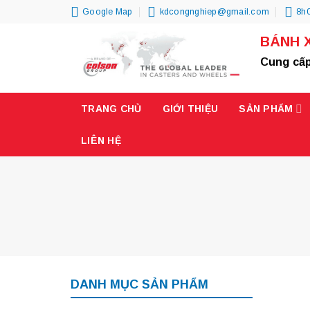
Skip
Google Map
kdcongnghiep@gmail.com
8h0
to
BÁNH 
content
Cung cấp
TRANG CHỦ
GIỚI THIỆU
SẢN PHẨM
LIÊN HỆ
DANH MỤC SẢN PHẨM