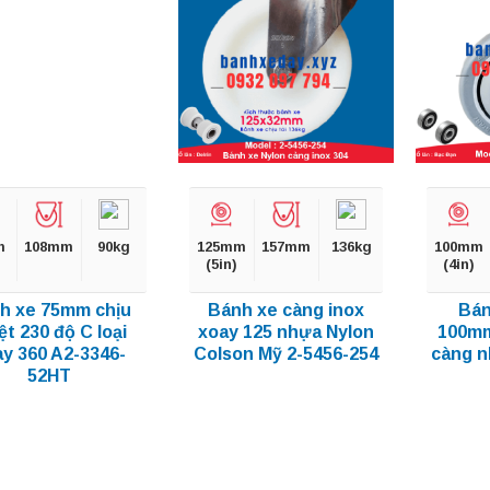
m
108mm
90kg
125mm
157mm
136kg
100mm
(5in)
(4in)
h xe 75mm chịu
Bánh xe càng inox
Bán
ệt 230 độ C loại
xoay 125 nhựa Nylon
100mm
y 360 A2-3346-
Colson Mỹ 2-5456-254
càng n
52HT