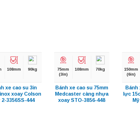
m
108mm
90kg
75mm
108mm
70kg
150mm
(3in)
(6in)
h xe cao su 3in
Bánh xe cao su 75mm
Bánh 
inox xoay Colson
Medcaster càng nhựa
lực 15
 2-3356SS-444
xoay STO-3856-448
Mỹ