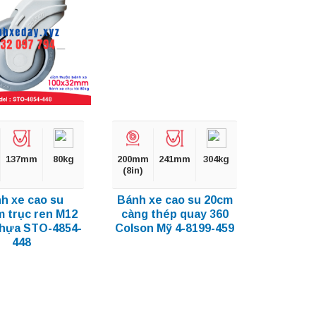
137mm
80kg
200mm
241mm
304kg
(8in)
h xe cao su
Bánh xe cao su 20cm
 trục ren M12
càng thép quay 360
hựa STO-4854-
Colson Mỹ 4-8199-459
448