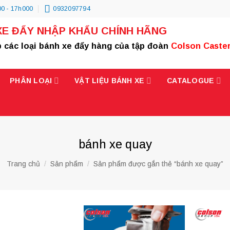
0 - 17h000
0932097794
XE ĐẨY NHẬP KHẨU CHÍNH HÃNG
 các loại bánh xe đẩy hàng của tập đoàn
Colson Caste
PHÂN LOẠI
VẬT LIỆU BÁNH XE
CATALOGUE
bánh xe quay
Trang chủ
/
Sản phẩm
/
Sản phẩm được gắn thẻ “bánh xe quay”