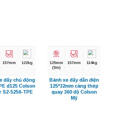
157mm
122kg
125mm
157mm
114kg
(5in)
e đẩy chủ động
Bánh xe đẩy dẫn điện
PE d125 Colson
125*32mm càng thép
r S2-5256-TPE
quay 360 độ Colson
Mỹ